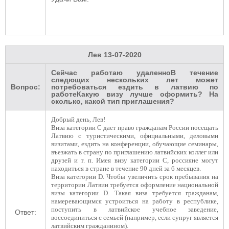
Лев
13-07-2020
Сейчас работаю удаленноВ течение
следющих нескольких лет может
Вопрос:
потребоваться ездить в латвию по
работеКакую визу лучше оформить? На
сколько, какой тип приглашения?
Добрый день, Лев!
Виза категории С дает право гражданам России посещать
Латвию с туристическими, официальными, деловыми
визитами, ездить на конференции, обучающие семинары,
въезжать в страну по приглашению латвийских коллег или
друзей и т. п. Имея визу категории С, россияне могут
находиться в стране в течение 90 дней за 6 месяцев.
Виза категории D. Чтобы увеличить срок пребывания на
территории Латвии требуется оформление национальной
визы категории D. Такая виза требуется гражданам,
намеревающимся устроиться на работу в республике,
поступить в латвийское учебное заведение,
Ответ:
воссоединиться с семьей (например, если супруг является
латвийским гражданином).