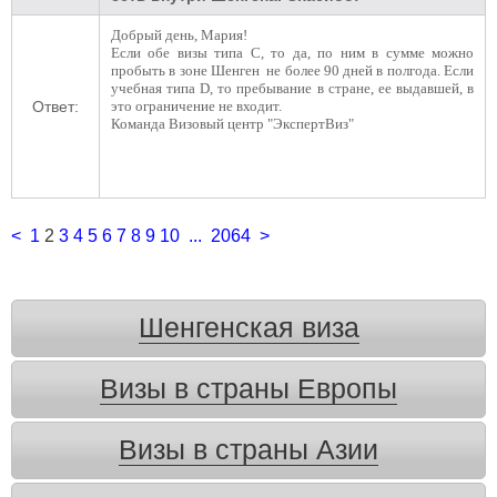
Добрый день, Мария!
Если обе визы типа C, то да, по ним в сумме можно
пробыть в зоне Шенген не более 90 дней в полгода. Если
учебная типа D, то пребывание в стране, ее выдавшей, в
Ответ:
это ограничение не входит.
Команда Визовый центр "ЭкспертВиз"
<
1
2
3
4
5
6
7
8
9
10
...
2064
>
Шенгенская виза
Визы в страны Европы
Визы в страны Азии