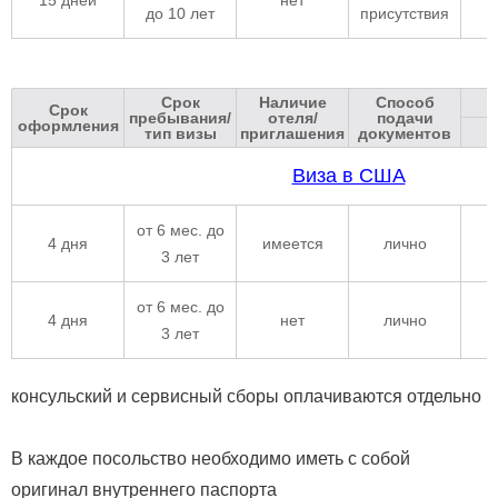
до 10 лет
присутствия
Срок
Наличие
Способ
Срок
пребывания/
отеля/
подачи
оформления
тип визы
приглашения
документов
Виза в США
от 6 мес. до
4 дня
имеется
лично
3 лет
от 6 мес. до
4 дня
нет
лично
3 лет
консульский и сервисный сборы оплачиваются отдельно
В каждое посольство необходимо иметь с собой
оригинал внутреннего паспорта