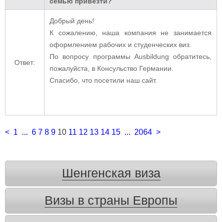
семью привезти?
Добрый день!
К сожалению, наша компания не занимается
оформлением рабочих и студенческих виз.
По вопросу программы Ausbildung обратитесь,
Ответ:
пожалуйста, в Консульство Германии.
Спасибо, что посетили наш сайт.
<
1
...
6
7
8
9
10
11
12
13
14
15
...
2064
>
Шенгенская виза
Визы в страны Европы