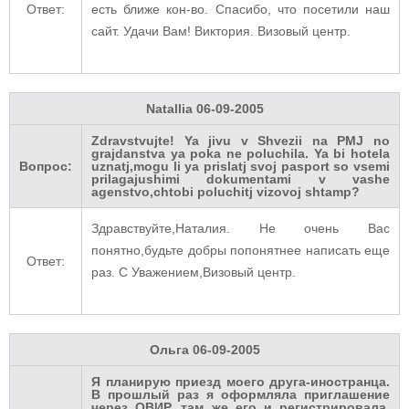
Ответ:
есть ближе кон-во. Спасибо, что посетили наш
сайт. Удачи Вам! Виктория. Визовый центр.
Natallia
06-09-2005
Zdravstvujte! Ya jivu v Shvezii na PMJ no
grajdanstva ya poka ne poluchila. Ya bi hotela
Вопрос:
uznatj,mogu li ya prislatj svoj pasport so vsemi
prilagajushimi dokumentami v vashe
agenstvo,chtobi poluchitj vizovoj shtamp?
Здравствуйте,Наталия. Не очень Вас
понятно,будьте добры попонятнее написать еще
Ответ:
раз. С Уважением,Визовый центр.
Ольга
06-09-2005
Я планирую приезд моего друга-иностранца.
В прошлый раз я оформляла приглашение
через ОВИР, там же его и регистрировала.