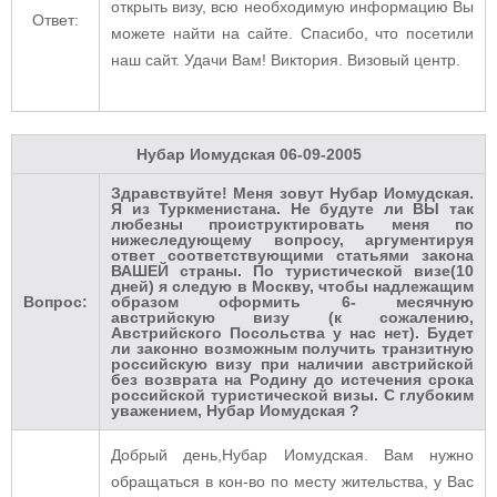
открыть визу, всю необходимую информацию Вы
Ответ:
можете найти на сайте. Спасибо, что посетили
наш сайт. Удачи Вам! Виктория. Визовый центр.
Нубар Иомудская
06-09-2005
Здравствуйте! Меня зовут Нубар Иомудская.
Я из Туркменистана. Не будуте ли ВЫ так
любезны проиструктировать меня по
нижеследующему вопросу, аргументируя
ответ соответствующими статьями закона
ВАШЕЙ страны. По туристической визе(10
дней) я следую в Москву, чтобы надлежащим
Вопрос:
образом оформить 6- месячную
австрийскую визу (к сожалению,
Австрийского Посольства у нас нет). Будет
ли законно возможным получить транзитную
российскую визу при наличии австрийской
без возврата на Родину до истечения срока
российской туристической визы. С глубоким
уважением, Нубар Иомудская ?
Добрый день,Нубар Иомудская. Вам нужно
обращаться в кон-во по месту жительства, у Вас