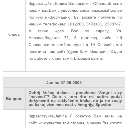
Здравствуйте,Вадим Валерьевич. Обращайтесь к
нам, и мы Вам с удовольствием поможем! Более
полную информацию, Вы можете получить по
нашим телефонам: 1012269, 5401181, 2388747.
А также ждем Вас по адресу: Ул.
Ответ:
Новослободская 71, 6 подъезд, либо 1-й
Спасоналивковский переулок д. 19. Спасибо, что
посетили наш сайт. Удачи Вам! Виктория. Отдел
по работе с клиентами. Визовый центр.
Janina
07-09-2005
Dobrij Ve4er, delaet li posolstvo Vengrii vizy
"nevesti"? Delo v tom 4to mi xotim podat
Вопрос:
dokymenti na zakly4enie braka, no ja ne znajy
po kakoj vize mne exat v Vengrijy. Spasibo
Здравствуйте,Janina Я советую Вам зайти на
сайт консульства той страны, в какую Вы хотите