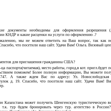
акие документы необходимы для оформления разрешения (
рии КНДР и какие расценки на услуги по оформлению .?
 сожалению, мы не можем ответить на Ваш вопрос, так как 
Спасибо, что посетили наш сайт. Удачи Вам! Ольга. Визовый цен
ументов для приглашения гражданина США?
р-ца паспорта(читаемая), место работы, город,в кот. пригл.будет 
льствием поможем! Более полную информацию, Вы можете пол
88747. А также ждем Вас по адресу: Ул. Новослободская
улок д. 19. Спасибо, что посетили наш сайт. Удачи Вам! Ви
тр.
н Казахстана может получить Шенгенскую туристичческую ви
, т.к. тур будем бронировать через тур. агентство в Росси