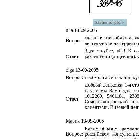
ulia
13-09-2005
скажите пожайлуста,к
Вопрос:
деятельность на террито
Здравствуйте, ulia! К
Ответ:
разрешений (лицензий). 
olga
13-09-2005
Вопрос:
необходимый пакет док
Добрый день,olga. 1-я ст
нам, и мы Вам с удово
1012269, 5401181, 23
Ответ:
Спасоналивковский пере
клиентами. Визовый цен
Мария
13-09-2005
Каким образом граждани
Вопрос:
российском консульстве