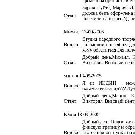
временная прописка в Ро
Здравствуйте, Мария! 
должна быть оформлена к
Ответ:
посетили наш сайт. Удач
Михаил
13-09-2005
Студия народного творче
Вопрос:
Голландии в октябре- де
кому обратиться для пол
Добрый день,Михаил. К
Ответ:
Виктория. Визовый цент
маниш
13-09-2005
Я из ИНДИИ , можно
Вопрос:
(коммеерческую)???? Луч
Добрый день,Маниш. К 
Ответ:
Виктория. Визовый цент
Юлия
13-09-2005
Добрый день.Подскажите 
финскую границу и обрат
Вопрос:
что основной пункт наз