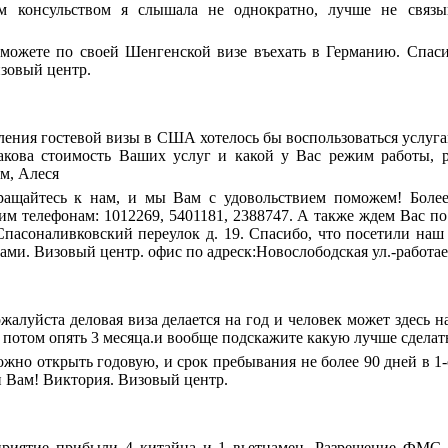
 консульством я слышала не однократно, лучше не связыва
ожете по своей Шенгенской визе въехать в Германию. Спасиб
зовый центр.
ения гостевой визы в США хотелось бы воспользоваться услуга
акова стоимость Ваших услуг и какой у Вас режим работы, р
м, Алеся
ращайтесь к нам, и мы Вам с удовольствием поможем! Бол
м телефонам: 1012269, 5401181, 2388747. А также ждем Вас по 
 Спасоналивковский переулок д. 19. Спасибо, что посетили наш
ами. Визовый центр. офис по адреск:Новослободская ул.-работает
жалуйста деловая виза делается на год и человек может здесь на
, потом опять 3 месяца.и вообще подскажите какую лучше сделать
но открыть годовую, и срок пребывания не более 90 дней в 1-
и Вам! Виктория. Визовый центр.
риятие прибыли 4 китайца и 1 вьетнамец. Разрешение ФМС -е