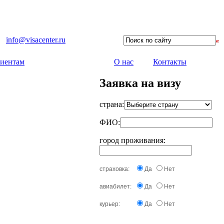
info@visacenter.ru
иентам
О нас
Контакты
Заявка на визу
страна:
ФИО:
город проживания:
страховка:
Да
Нет
авиабилет:
Да
Нет
курьер:
Да
Нет