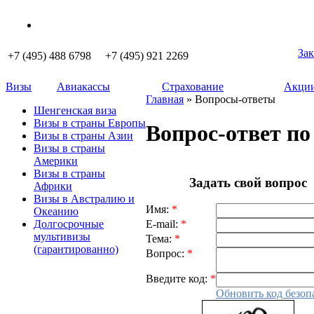
Зак
+7 (495) 488 6798 +7 (495) 921 2269
Визы
Авиакассы
Страхование
Акции
Главная
» Вопросы-ответы
Шенгенская виза
Визы в страны Европы
Вопрос-ответ по
Визы в страны Азии
Визы в страны
Америки
Визы в страны
Задать свой вопрос
Африки
Визы в Австралию и
Имя:
*
Океанию
E-mail:
*
Долгосрочные
мультивизы
Тема:
*
(гарантированно)
Вопрос:
*
Введите код:
*
Обновить код безоп