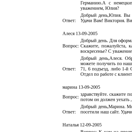
Германию.А с немецким
уважением, Юлия?
Добрый день,Юлия. Вы м
Ответ:
Удачи Вам! Виктория. Ви
Алеся
13-09-2005
Добрый день. Для оформл
Вопрос:
Скажите, пожалуйста, к
воскресенье? С уважение
Добрый день,Алеся. Об
можете получить по наши
Ответ:
71, 6 подъезд, либо 1-й
Отдел по работе с клиент
марина
13-09-2005
здравствуйте. скажите по
Вопрос:
потом он должен уехать 
Добрый день,Марина. Мож
Ответ:
посетили наш сайт. Удач
Наталья
12-09-2005
Вопрос: К нам на предп