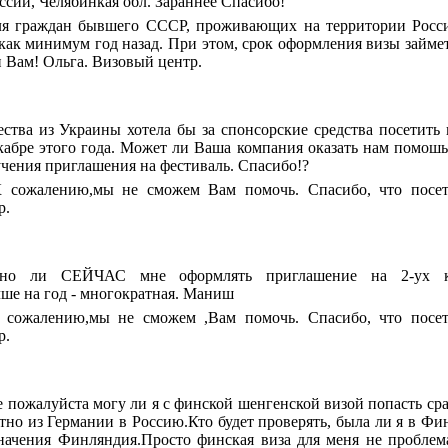
ссии, Челябинкая обл. Зараннее Спасибо!
Для граждан бывшего СССР, проживающих на территории Росс
ак минимум год назад. При этом, срок оформления визы займет
и Вам! Ольга. Визовый центр.
ства из Украины хотела бы за спонсорские средства посетить 
кабре этого года. Может ли Ваша компания оказать нам помошь 
учения приглашения на фестиваль. Спасибо!?
 сожалению,мы не сможем Вам помочь. Спасибо, что посет
р.
 ли СЕЙЧАС мне оформлять приглашение на 2-ух кр
ше на год - многократная. Маниш
сожалению,мы не сможем ,Вам помочь. Спасибо, что посет
р.
пожалуйста могу ли я с финской шенгенской визой попасть сра
но из Германии в Россию.Кто будет проверять, была ли я в Фи
начения Финляндия.Просто финская виза для меня не проблем