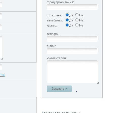
город проживания:
страховка:
Да
Нет
авиабилет:
Да
Нет
курьер:
Да
Нет
телефон:
e-mail:
комментарий:
сти
.