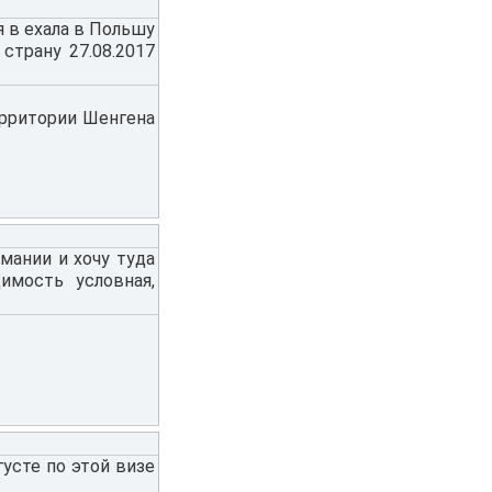
,я в ехала в Польшу
 страну 27.08.2017
ерритории Шенгена
мании и хочу туда
имость условная,
густе по этой визе