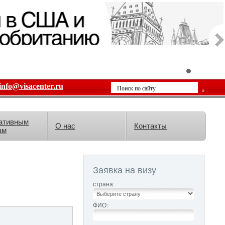
info@visacenter.ru
ативным
О нас
Контакты
ам
Заявка на визу
страна:
ФИО: