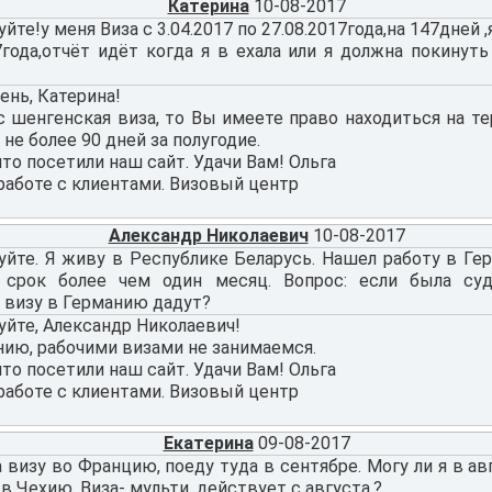
Катерина
10-08-2017
йте!у меня Виза с 3.04.2017 по 27.08.2017года,на 147дней 
7года,отчёт идёт когда я в ехала или я должна покинуть
ень, Катерина!
с шенгенская виза, то Вы имеете право находиться на т
не более 90 дней за полугодие.
что посетили наш сайт. Удачи Вам! Ольга
работе с клиентами. Визовый центр
Александр Николаевич
10-08-2017
йте. Я живу в Республике Беларусь. Нашел работу в Гер
 срок более чем один месяц. Вопрос: если была суд
 визу в Германию дадут?
йте, Александр Николаевич!
нию, рабочими визами не занимаемся.
что посетили наш сайт. Удачи Вам! Ольга
работе с клиентами. Визовый центр
Екатерина
09-08-2017
визу во Францию, поеду туда в сентябре. Могу ли я в ав
в Чехию. Виза- мульти, действует с августа.?