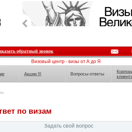
аказать обратный звонок
Визовый центр - визы от А до Я
Корпор
ие
Акции !!!
Вопросы-ответы
клиент
ты
твет по визам
Задать свой вопрос