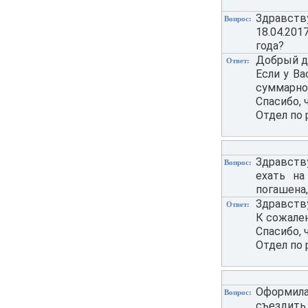
Здравству
Вопрос:
18.04.201
года?
Добрый д
Ответ:
Если у Ва
суммарно 
Спасибо, 
Отдел по 
Здравству
Вопрос:
ехать на
погашена,
Здравству
Ответ:
К сожале
Спасибо, 
Отдел по 
Оформила 
Вопрос:
съездить 