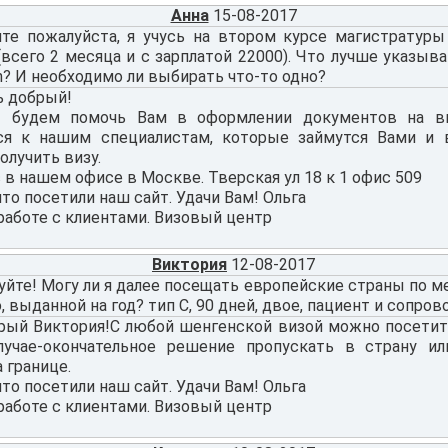
Анна
15-08-2017
те пожалуйста, я учусь на втором курсе магистратуры
всего 2 месяца и с зарплатой 22000). Что лучше указыва
n? И необходимо ли выбирать что-то одно?
ь добрый!
 будем помочь Вам в оформлении документов на ви
ся к нашим специалистам, которые займутся Вами и 
олучить визу.
в нашем офисе в Москве. Тверская ул 18 к 1 офис 509
что посетили наш сайт. Удачи Вам! Ольга
работе с клиентами. Визовый центр
Виктория
12-08-2017
йте! Могу ли я далее посещать европейские страны по м
 выданной на год? тип С, 90 дней, двое, пациент и сопр
рый Виктория!С любой шенгенской визой можно посетит
учае-окончательное решение пропускать в страну ил
 границе.
что посетили наш сайт. Удачи Вам! Ольга
работе с клиентами. Визовый центр