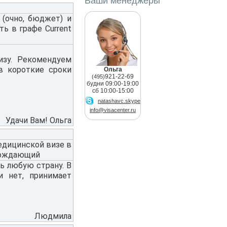
Ваши менеджеры
 (очно, бюджет) и
ть в графе Current
зу. Рекомендуем
в короткие сроки
Ольга
921-22-69
(495)
будни 09:00-19:00
сб 10:00-15:00
natashavc.skype
info@visacenter.ru
Удачи Вам! Ольга
едицинской визе в
овождающий
ь любую страну. В
и нет, принимает
Людмила