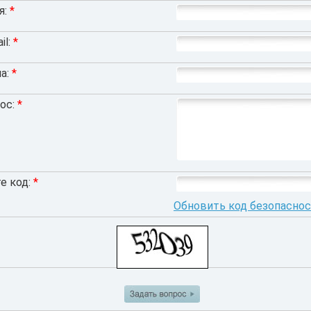
я:
*
il:
*
а:
*
ос:
*
е код:
*
Обновить код безопасно