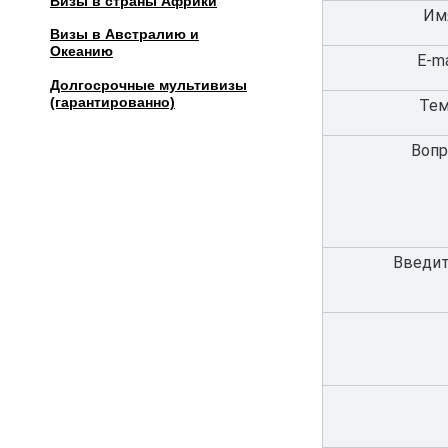
Визы в страны Африки
Им
Визы в Австралию и
Океанию
E-ma
Долгосрочные мультивизы
(гарантированно)
Тем
Вопр
Введит