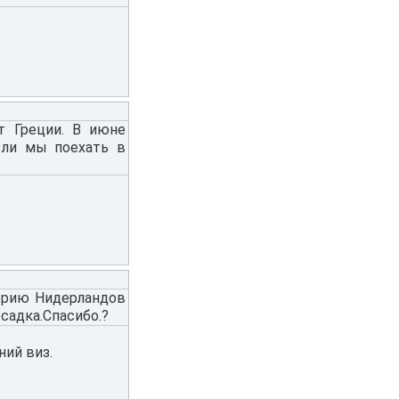
от Греции. В июне
 ли мы поехать в
торию Нидерландов
садка.Спасибо.?
ний виз.