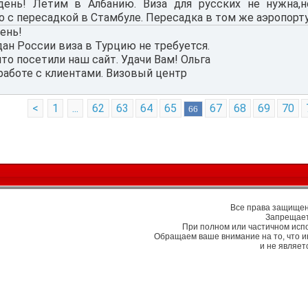
ень! Летим в Албанию. Виза для русских не нужна,
о с пересадкой в Стамбуле. Пересадка в том же аэропорту
ень!
ан России виза в Турцию не требуется.
что посетили наш сайт. Удачи Вам! Ольга
работе с клиентами. Визовый центр
<
1
...
62
63
64
65
67
68
69
70
66
Все права защищены
Запрещает
При полном или частичном исп
Обращаем ваше внимание на то, что 
и не являе