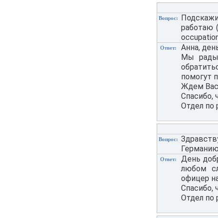
Подскажи
Вопрос:
работаю (
occupatio
Анна, ден
Ответ:
Мы рады
обратить
помогут п
Ждем Вас 
Спасибо, 
Отдел по 
Здравству
Вопрос:
Германию,
День доб
Ответ:
любом сл
офицер на
Спасибо, 
Отдел по 