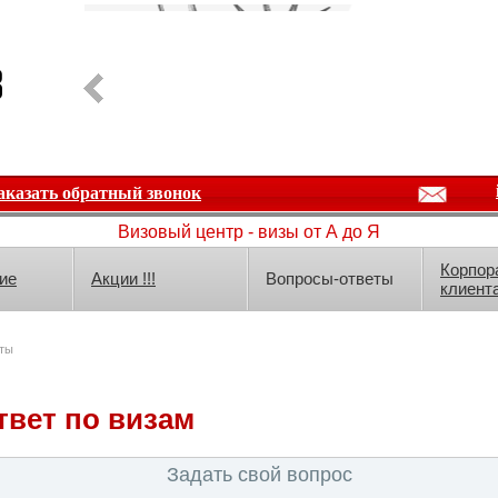
аказать обратный звонок
Визовый центр - визы от А до Я
Корпор
ие
Акции !!!
Вопросы-ответы
клиент
ты
твет по визам
Задать свой вопрос