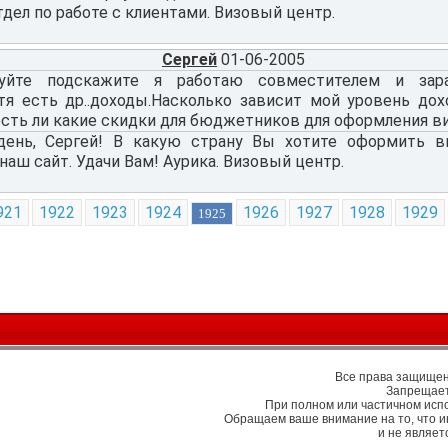
тдел по работе с клиентами. Визовый центр.
Сергей
01-06-2005
вуйте подскажите я работаю совместителем и зар
отя есть др..доходы.Насколько зависит мой уровень дох
сть ли какие скидки для бюджетников для оформления виз
ень, Сергей! В какую страну Вы хотите оформить ви
наш сайт. Удачи Вам! Аурика. Визовый центр.
921
1922
1923
1924
1926
1927
1928
1929
1925
Все права защищены
Запрещает
При полном или частичном исп
Обращаем ваше внимание на то, что 
и не являе