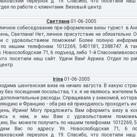
ивковский переулок д. 19. Спасибо, что посетили наш
тдел по работе с клиентами. Визовый центр.
Светлана
01-06-2005
личное собеседование при оформлении визы турист. в Ан
нь, Светлана! Нет, личное присутствие не обязательно. 
м с удовольствием поможем! Более полную информ
 по нашим телефонам: 1012269, 5401181, 2388747. А т
л. Новослободская 71, 6 подъезд, либо 1-й Спасоналивковск
что посетили наш сайт. Удачи Вам! Аурика. Отдел по ра
центр.
Irina
01-06-2005
ходима шенгенская виза на начало августа. В какую стр
у без посещения посольства, т.к. я не являюсь жителем 
 дополнительные расходы. Спращивала у знакомой, котора
ляндию и Францию - оба раз ей приходилось проходить и
ень, Ирина! Могу предложить Вам оформить визу в кон
тесь к нам, и мы Вам с удовольствием поможем
ю, Вы можете получить по нашим телефонам: 1012269, 54
дем Вас по адресу: Ул. Новослободская 71, 6 по
ивковский переулок д. 19. Спасибо, что посетили наш