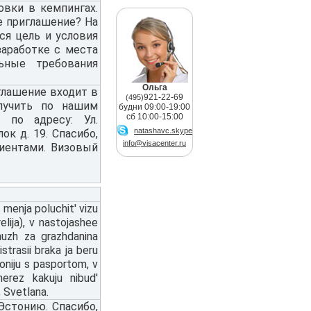
овки в кемпингах.
е приглашение? На
ся цель и условия
заработке с места
ьные требования
Ольга
глашение входит в
921-22-69
(495)
лучить по нашим
будни 09:00-19:00
сб 10:00-15:00
 по адресу: Ул.
natashavc.skype
ок д. 19. Спасибо,
info@visacenter.ru
лиентами. Визовый
 menja poluchit' vizu
lija), v nastojashee
muzh za grazhdanina
strasii braka ja beru
stoniju s pasportom, v
erez kakuju nibud'
 Svetlana.
Эстонию. Спасибо,