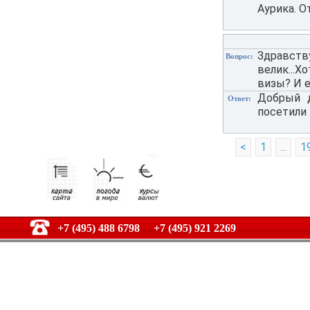
Аурика. О
Здравст
Вопрос:
велик...Х
визы? И е
Добрый д
Ответ:
посетили 
<
1
...
1
+7 (495) 488 6798 +7 (495) 921 2269