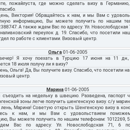
те, пожайлуста, где можно сделать визу в Германию,
пасибо.
ень, Виктория! Обращайтесь к нам, и мы Вам с удовол
лную информацию, Вы можете получить по нашим тел
2388747. А также ждем Вас по адресу: Ул. Новослободская 7
наливковский переулок д. 19. Спасибо, что посетили наш
тдел по работе с клиентами. Визовый центр.
Ольга
01-06-2005
ечер! Я хочу поехать в Турцию 17 июня на 11 дн.,
ется 18 июля получу ли я визу?
нь, Ольга! Да, Вы получите визу. Спасибо, что посетили на
изовый центр.
Марина
01-06-2005
ы съездить на недельку в швецию. Разведена, паспорт ч
генской зоны легче получить шенгенскую визу. с/у марин
лень, Марина! Советую открыть Шенгенскую визу в кон
тесь к нам, и мы Вам с удовольствием поможем
ю, Вы можете получить по нашим телефонам: 1012269, 54
дем Вас по адресу: Ул. Новослободская 71, 6 по