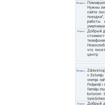
Планируе
Вопрос:
Нужны ли
сайте по
поездки",
работы 
умалчиваю
Добрый де
Ответ:
стоимос
телефон
Новослобо
что посе
центр.
Zdravstvuj
Вопрос:
v Estoniju
vremja nah
Finljandii 
familiju mu
kotorom b
turistiche
Добрый д
Ответ: