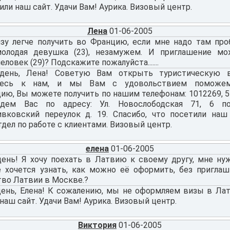
или наш сайт. Удачи Вам! Аурика. Визовый центр.
Лена
01-06-2005
зу легче получить во Францию, если мне надо там пр
молодая девушка (23), незамужем. И приглашение м
еловек (29)? Подскажите пожалуйста.......
день, Лена! Советую Вам открыть туристическую в
тесь к нам, и мы Вам с удовольствием поможем
ю, Вы можете получить по нашим телефонам: 1012269, 54
дем Вас по адресу: Ул. Новослободская 71, 6 по
ивковский переулок д. 19. Спасибо, что посетили наш
тдел по работе с клиентами. Визовый центр.
елена
01-06-2005
ень! Я хочу поехать в Латвию к своему другу, мне ну
е хочется узнать, как можно её оформить, без пригла
тво Латвии в Москве.?
ень, Елена! К сожалению, мы не оформляем визы в Лат
наш сайт. Удачи Вам! Аурика. Визовый центр.
Виктория
01-06-2005