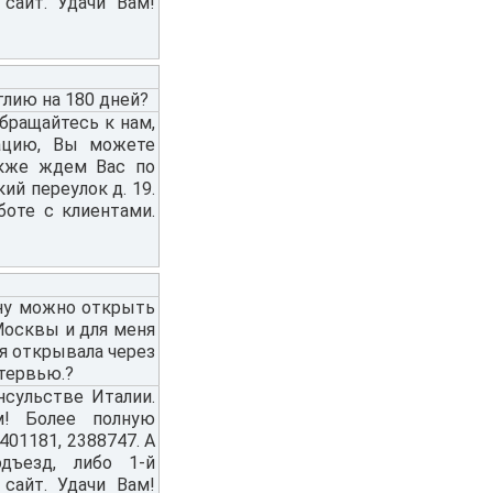
 сайт. Удачи Вам!
глию на 180 дней?
Обращайтесь к нам,
ацию, Вы можете
акже ждем Вас по
ий переулок д. 19.
боте с клиентами.
ану можно открыть
Москвы и для меня
я открывала через
нтервью.?
сульстве Италии.
! Более полную
01181, 2388747. А
дъезд, либо 1-й
 сайт. Удачи Вам!