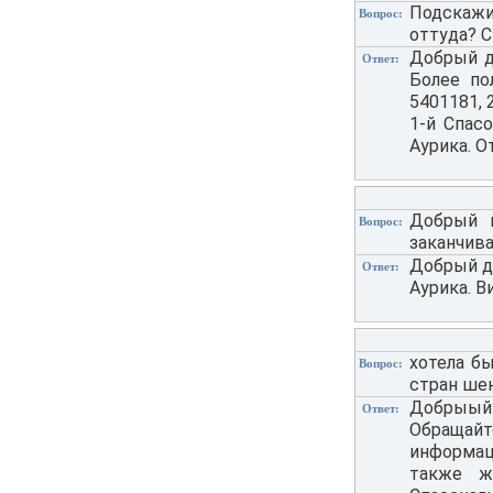
Подскажи
Вопрос:
оттуда? С
Добрый д
Ответ:
Более по
5401181, 
1-й Спасо
Аурика. О
Добрый в
Вопрос:
заканчива
Добрый де
Ответ:
Аурика. В
хотела б
Вопрос:
стран шен
Добрыый 
Ответ:
Обращай
информаци
также ж