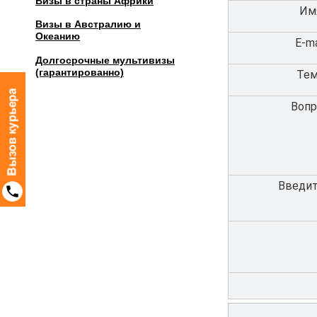
Визы в страны Африки
Им
Визы в Австралию и
Океанию
E-ma
Долгосрочные мультивизы
(гарантированно)
Тем
Вопр
Введит