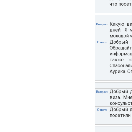
что посет
Какую ви
Вопрос:
дней. Я-
молодой ч
Добрый 
Ответ:
Обращай
информаци
также ж
Спасонал
Аурика. О
Добрый д
Вопрос:
виза. Мн
консульс
Добрый д
Ответ:
посетили 