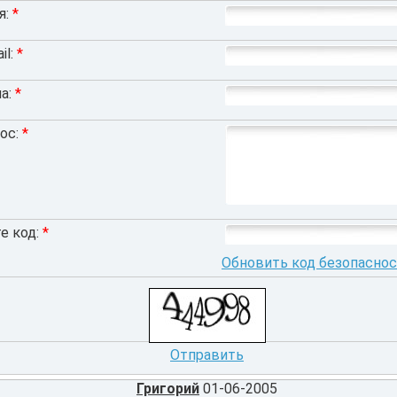
я:
*
il:
*
а:
*
ос:
*
е код:
*
Обновить код безопасно
Отправить
Григорий
01-06-2005