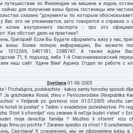
м путешествие по Финляндии на машине и лодке, остан
 сейчас для получения визы бронь гостиницы или частно
сольства сказано "документы по которым обосновывает
 у Вас это не упоминается, зато говорится о справке о 
и копии внутреннего паспорта - про это официал
т. Как обстоит дело на практике?
нь, Григорий! Если Вы будете оформлять визу у нас, при
ть визы. Более полную информацию, Вы можете по
ам: 1012269, 5401181, 2388747. А также ждем Вас
дская 71, 6 подъезд, либо 1-й Спасоналивковский переул
тили наш сайт. Удачи Вам! Аурика. Отдел по работе с к
Svetlana
01-06-2005
te ! Pozhalujsta, podskazhite - kakoy samiy horoshiy sposob dlja
 ? Ja grazhdanka Rossii, zhivu v Petrozavodske (Respublika Kare
ozhus' v Finljandii po gostevoi vize. 01.07.2005 vihozhu za
i mi hoteli bi poehat' v Tallinn v svadebnoe puteshestvie. Pri regi
zha. Stoit li oformljat' vizu zaranee ili nel'zja budet v'ehat' v E
udet moja devich'ja familija ? Mozhno li oformit' vizu ch
skuju firmu po pochte ? Zaranee spasibo za otvet ! S uvazheniem,
ень, Светлана! К сожалению, мы не оформляем визы в 