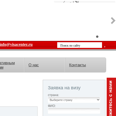
info@visacenter.ru
ативным
О нас
Контакты
ам
Заявка на визу
страна:
ФИО: