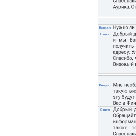
Спасонал
Аурика. О
Нужно ли 
Вопрос:
Добрый де
Ответ:
и мы Ва
получить
адресу: У
Спасибо, 
Визовый 
Мне необ
Вопрос:
такую виз
эту будут
Вас в Фин
Добрый д
Ответ:
Обращай
информаци
также ж
Спасонал