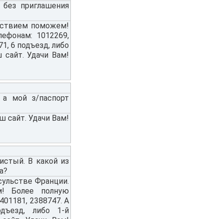
 без приглашения
ьствием поможем!
ефонам: 1012269,
1, 6 подъезд, либо
 сайт. Удачи Вам!
 а мой з/паспорт
ш сайт. Удачи Вам!
истый. В какой из
а?
сульстве Франции.
! Более полную
01181, 2388747. А
дъезд, либо 1-й