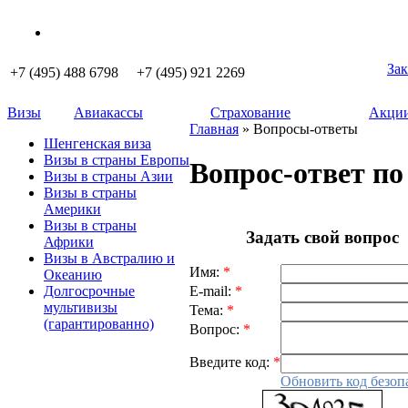
Зак
+7 (495) 488 6798 +7 (495) 921 2269
Визы
Авиакассы
Страхование
Акции
Главная
» Вопросы-ответы
Шенгенская виза
Визы в страны Европы
Вопрос-ответ по
Визы в страны Азии
Визы в страны
Америки
Визы в страны
Задать свой вопрос
Африки
Визы в Австралию и
Имя:
*
Океанию
E-mail:
*
Долгосрочные
мультивизы
Тема:
*
(гарантированно)
Вопрос:
*
Введите код:
*
Обновить код безоп