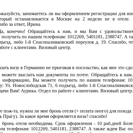
жалуйста, занимаетесь ли вы оформлением регистрации для ино
торый останавливается в Москве на 2 недели не в отеле. 
ибо за ответ, Ирина
Да, конечно! Обращайтесь к нам, и мы Вам с удовольстви
олучить по нашим телефонам: 1012269, 5401181, 2388747. А так
дъезд, либо 1-й Спасоналивковский переулок д. 19. Спасибо, ч
аботе с клиентами. Визовый центр.
азать визу в Германию не приезжая в посольство, как мне это сде
 можете выслать нам документы по почте. Обращайтесь к нам
 информацию, Вы можете получить по нашим телефонам: 101
у: Ул. Новослободская 71, 6 подъезд, либо 1-й Спасоналивковск
Удачи Вам! Аурика. Отдел по работе с клиентами. Визовый центр.
 пож-та, нужна ли мне бронь отеля (+ оплата оного) для похода 
ь Прагу). За какое время оформляется виза? спасибо!
, бронь отеля необходима. Срок оформления - 10 раб.дней Б
м телефонам: 1012269, 5401181, 2388747. А также ждем Вас по 