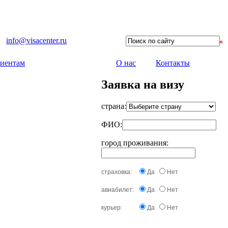
info@visacenter.ru
иентам
О нас
Контакты
Заявка на визу
страна:
ФИО:
город проживания:
страховка:
Да
Нет
авиабилет:
Да
Нет
курьер:
Да
Нет