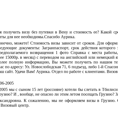
 я получить визу без путевки в Вену и стоимость ее? Какой с
нты для нее необходимы.Спасибо Аурика.
онечно, можете! Стоимость визы зависит от сроков. Для оформ
дующие документы: Загранпаспорт, срок действия которого з
редполагаемого возвращения 1 фото Cправка с места работы
ее 15000р. в месяц) с переводом на английский или немецкий 
Более полную информацию, Вы можете получить по нашим тел
с по адресу: Ул. Новослободская 71, 6 подъезд, либо 1-й Спасон
аш сайт. Удачи Вам! Аурика. Отдел по работе с клиентами. Визо
-06-2005
 2005 мы с сыном 15 лет (россияне) хотели бы слетать в Тбилиси
Грузию? И , вообще, не опасно ли этим летом посещать Грузию? З
ксандровна. К сожалению, мы не оформляем визы в Грузию. 
. Визовый центр.