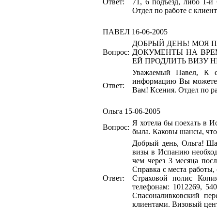
Ответ:
71, 6 подъезд, либо 1-й
Отдел по работе с клиен
ПАВЕЛ
16-06-2005
ДОБРЫЙ ДЕНЬ! МОЯ 
Вопрос:
ДОКУМЕНТЫ НА ВРЕ
ЕЙ ПРОДЛИТЬ ВИЗУ Н
Уважаемый Павел, К с
информацию Вы можете в
Ответ:
Вам! Ксения. Отдел по р
Ольга
15-06-2005
Я хотела бы поехать в И
Вопрос:
была. Каковы шансы, что
Добрый день, Ольга! Ша
визы в Испанию необход
чем через 3 месяца пос
Справка с места работы,
Ответ:
Страховой полис Копи
телефонам: 1012269, 540
Спасоналивковский пер
клиентами. Визовый цен