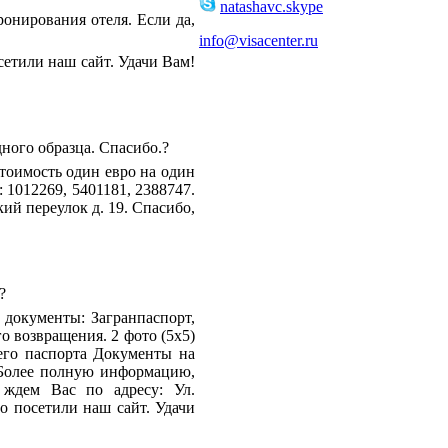
natashavc.skype
онирования отеля. Если да,
info@visacenter.ru
етили наш сайт. Удачи Вам!
ого образца. Спасибо.?
тоимость один евро на один
1012269, 5401181, 2388747.
ий переулок д. 19. Спасибо,
?
документы: Загранпаспорт,
о возвращения. 2 фото (5х5)
его паспорта Документы на
Более полную информацию,
 ждем Вас по адресу: Ул.
то посетили наш сайт. Удачи