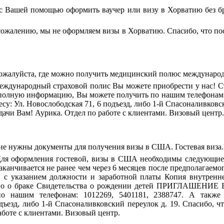
с Вашей помощью оформить ваучер или визу в Хорватию без бр
ожалению, мы не оформляем визы в Хорватию. Спасибо, что пос
ожалуйста, где можно получить медицинский полюс международн
еждународный страховой полис Вы можете приобрести у нас! С
 полную информацию, Вы можете получить по нашим телефонам: 
су: Ул. Новослободская 71, 6 подъезд, либо 1-й Спасоналивковск
Удачи Вам! Аурика. Отдел по работе с клиентами. Визовый центр.
ие нужны документы для получения визы в США. Гостевая виза.
Для оформления гостевой, визы в США необходимы следующие 
аканчивается не ранее чем через 6 месяцев после предполагаемог
, с указанием должности и заработной платы Копия внутренн
во о браке Свидетельства о рождении детей ПРИГЛАШЕНИЕ 
о нашим телефонам: 1012269, 5401181, 2388747. А также
дъезд, либо 1-й Спасоналивковский переулок д. 19. Спасибо, ч
аботе с клиентами. Визовый центр.