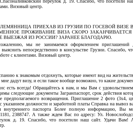
 Спасоналивковский переулок д. 19. Спасибо, что посетили на
тами. Визовый центр.
ПЛЕМЯННИЦА ПРИЕХАВ ИЗ ГРУЗИИ ПО ГОСЕВОЙ ВИЗЕ
МЕННОЕ ПРОЖИВАНИЕ ВИЗА СКОРО ЗАКАНЧИВАЕТСЯ 
Е ВЫЕЗЖАЯ ИЗ РОССИИ? ЗАРАНЕЕ БЛАГОДАРЮ.
ожалению, мы не занимаемся оформлением приглашений 
ыяснить непосредственно в консульстве Грузии. Спасибо, чт
аботе с клиентами. Визовый центр.
спанию к знакомым отдохнуть, которые имеют вид на жительство
 мне дадут визу, и если такое вообще возможно, то какие докум
нс есть всегда! Обращайтесь к нам, и мы Вам с удовольстви
имы следующие документы Загранпаспорт, срок действия котор
ле предполагаемого возвращения. Приглашение 2 фото (3х4, цв
 с указанием должности и заработной платы Справка на вывоз в
я внутреннего паспорта Более полную информацию, Вы м
1181, 2388747. А также ждем Вас по адресу: Ул. Новослободск
еулок д. 19. Спасибо, что посетили наш сайт. Удачи Вам! 
тр.