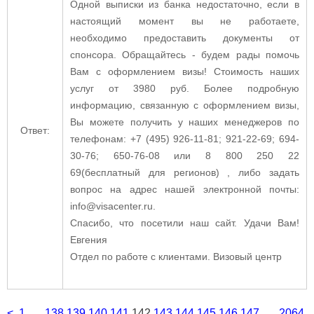
Одной выписки из банка недостаточно, если в
настоящий момент вы не работаете,
необходимо предоставить документы от
спонсора.
Обращайтесь - будем рады помочь
Вам с оформлением визы! Стоимость наших
услуг от 3980 руб. Более подробную
информацию, связанную с оформлением визы,
Вы можете получить у наших менеджеров по
Ответ:
телефонам: +7 (495) 926-11-81; 921-22-69; 694-
30-76; 650-76-08 или 8 800 250 22
69(бесплатный для регионов) , либо задать
вопрос на адрес нашей электронной почты:
info@visacenter.ru.
Спасибо, что посетили наш сайт. Удачи Вам!
Евгения
Отдел по работе с клиентами. Визовый центр
<
1
...
138
139
140
141
142
143
144
145
146
147
...
2064