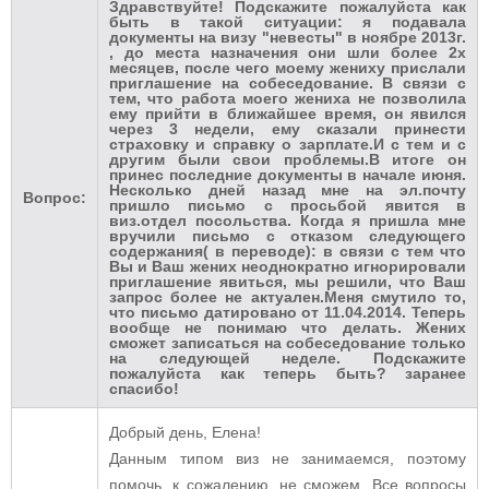
Здравствуйте! Подскажите пожалуйста как
быть в такой ситуации: я подавала
документы на визу "невесты" в ноябре 2013г.
, до места назначения они шли более 2х
месяцев, после чего моему жениху прислали
приглашение на собеседование. В связи с
тем, что работа моего жениха не позволила
ему прийти в ближайшее время, он явился
через 3 недели, ему сказали принести
страховку и справку о зарплате.И с тем и с
другим были свои проблемы.В итоге он
принес последние документы в начале июня.
Несколько дней назад мне на эл.почту
Вопрос:
пришло письмо с просьбой явится в
виз.отдел посольства. Когда я пришла мне
вручили письмо с отказом следующего
содержания( в переводе): в связи с тем что
Вы и Ваш жених неоднократно игнорировали
приглашение явиться, мы решили, что Ваш
запрос более не актуален.Меня смутило то,
что письмо датировано от 11.04.2014. Теперь
вообще не понимаю что делать. Жених
сможет записаться на собеседование только
на следующей неделе. Подскажите
пожалуйста как теперь быть? заранее
спасибо!
Добрый день, Елена!
Данным типом виз не занимаемся, поэтому
помочь, к сожалению, не сможем. Все вопросы