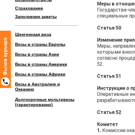
Меры в отношен
Страхование
Государства-чл
специальные пр
Заполнение анкеты
Статья 50
Шенгенская виза
Изменение при
Визы в страны Европы
Меры, направле
которыми вносятся
Визы в страны Азии
согласно процед
52.
Визы в страны Америки
Визы в страны Африки
Статья 51
Визы в Австралию и
Инструкции о п
Океанию
Оперативные ин
Долгосрочные мультивизы
разрабатываются
(гарантированно)
Статья 52
Комитет
1.
Комиссии ока