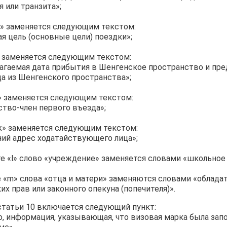
 или транзита»;
h» заменяется следующим текстом:
я цель (основные цели) поездки»;
» заменяется следующим текстом:
агаемая дата прибытия в Шенгенское пространство и пре
а из Шенгенского пространства»;
» заменяется следующим текстом:
тво-член первого въезда»;
k» заменяется следующим текстом:
й адрес ходатайствующего лица»;
е «l» слово «учреждение» заменяется словами «школьное
 «m» слова «отца и матери» заменяются словами «облада
их прав или законного опекуна (попечителя)».
статьи 10 включается следующий пункт:
, информация, указывающая, что визовая марка была зап