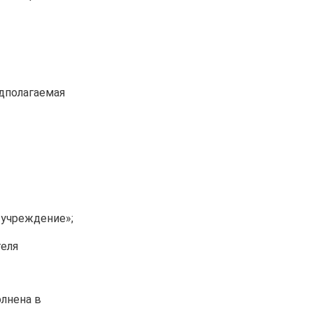
дполагаемая
 учреждение»;
теля
олнена в