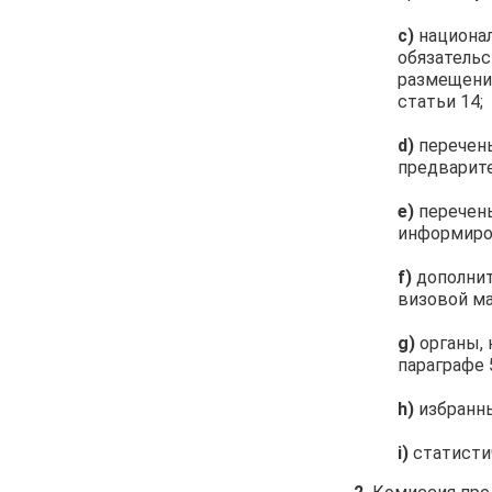
c)
национал
обязательс
размещени
статьи 14;
d)
перечень
предварите
e)
перечень
информиров
f)
дополнит
визовой ма
g)
органы,
параграфе 
h)
избранны
i)
статисти