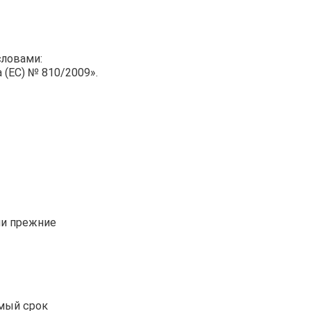
словами:
(ЕС) № 810/2009».
ли прежние
емый срок