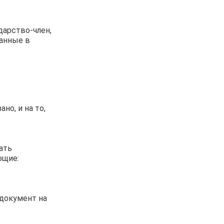
дарство-член,
данные в
но, и на то,
ать
ющие:
документ на