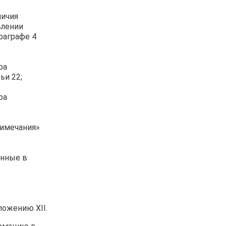
личия
влении
раграфе 4
ра
ьи 22;
ра
римечания»
енные в
;
ложению XII.