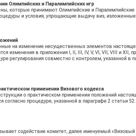
ии Олимпийских и Паралимпийских игр
ены, которые принимают Олимпийские и Паралимпийские
оцедуры и условия, упрощающие выдачу виз, изложенные
ложений
нные на изменение несущественных элементов настоящег
 изменения в приложения I, II, III, IV, V, VI, VII, VIII и XII
уре регулирования совместно с контролем, указанной в п
рактическом применении Визового кодекса
струкции о практическом применении положений настоя
 согласно процедуре, указанной в параграфе 2 статьи 52.
зывает содействие комитет, далее именуемый «Визовый