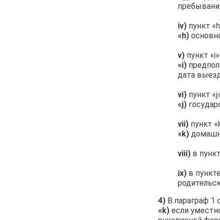
пребывания
iv)
пункт «
«h)
основна
v)
пункт «i
«i)
предпол
дата выезд
vi)
пункт «j
«j)
государс
vii)
пункт «
«k)
домашни
viii)
в пункт
ix)
в пункте
родительск
4)
В параграф 1 
«k)
если уместно