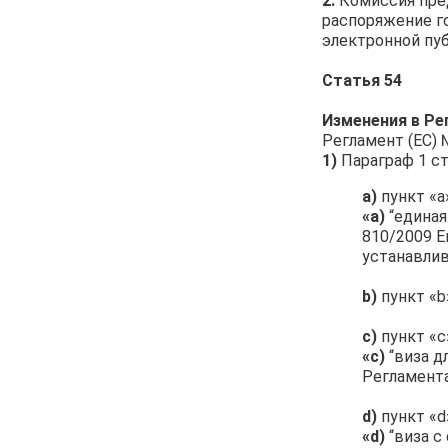
2.
Комиссия пре
распоряжение г
электронной пуб
Статья 54
Изменения в Ре
Регламент (ЕС)
1)
Параграф 1 с
а)
пункт «
«а)
“единая
810/2009 Е
устанавлив
b)
пункт «b
c)
пункт «
«с)
“виза д
Регламента
d)
пункт «d
«d)
“виза с