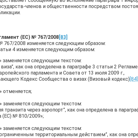
доставляет сообщенную во исполнение параграфа 1 инф
осударств-членов и общественности посредством посто
ликации.
гламент (ЕС) № 767/2008
[83]
 № 767/2008 изменяется следующим образом:
татьи 4 изменяется следующим образом:
а» заменяется следующим текстом:
 виза”, как она определена в параграфе 3 статьи 2 Регламе
вропейского парламента и Совета от 13 июля 2009 г.,
ающего Кодекс Сообщества о визах (Визовый кодекс)
[84]
» отменяется;
с» заменяется следующим текстом:
ля транзита через аэропорт”, как она определена в парагра
 (ЕС) № 810/2009»;
» заменяется следующим текстом:
 ограниченным территориальным действием”, как она опр