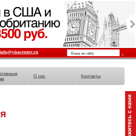
info@visacenter.ru
ативным
О нас
Контакты
ам
ИЯ