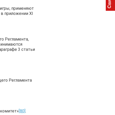
 игры, применяют
 в приложении XI
о Регламента,
, принимаются
араграфе 3 статьи
щего Регламента
 комитет»
[80]
.