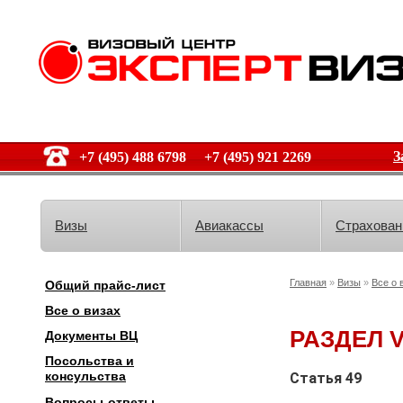
З
+7 (495) 488 6798 +7 (495) 921 2269
Визы
Авиакассы
Страхован
Главная
»
Визы
»
Все о 
Общий прайс-лист
Все о визах
РАЗДЕЛ 
Документы ВЦ
Посольства и
консульства
Статья 49
Вопросы-ответы