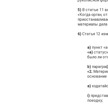
рукописной фор
5)
В статье 11 
«Когда орган, о
приостанавлива
материалы дела
6)
Статья 12 из
а)
пункт «а
«а)
статусн
было ли от
b)
параграф
«2.
Материа
основание 
а)
ходатай
i)
представ
поездку;