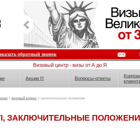
аказать обратный звонок
Визовый центр - визы от А до Я
Корпор
ие
Акции !!!
Вопросы-ответы
клиент
визах
»
визовый кодекс
» заключительные положения
VI, ЗАКЛЮЧИТЕЛЬНЫЕ ПОЛОЖЕН