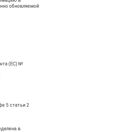
ормацию в
янно обновляемой
нта (ЕС) №
.
фе 5 статьи 2
еделена в