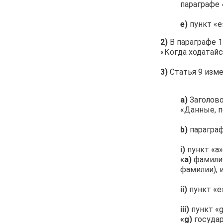
параграфе 
e)
пункт «е
2)
В параграфе 1
«Когда ходатайс
3)
Статья 9 изм
a)
Заголово
«Данные, п
b)
параграф
i)
пункт «а
«а)
фамилия
фамилии), 
ii)
пункт «е
iii)
пункт «
«g)
государ