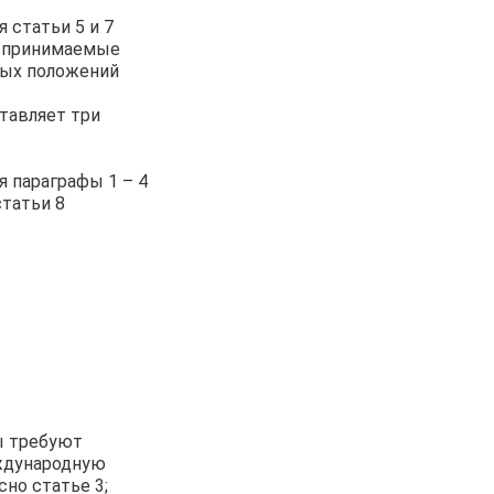
 статьи 5 и 7
то принимаемые
ных положений
тавляет три
я параграфы 1 – 4
статьи 8
ы требуют
еждународную
но статье 3;