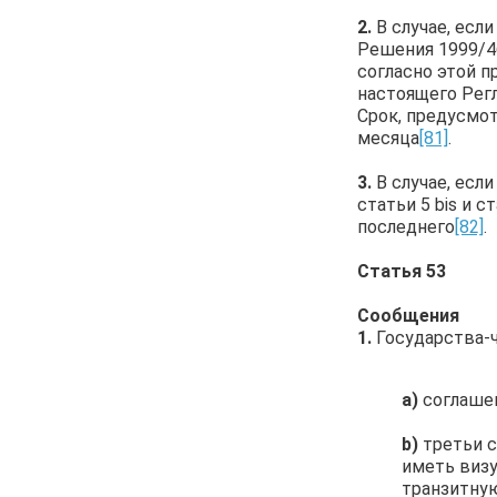
2.
В случае, есл
Решения 1999/46
согласно этой 
настоящего Рег
Срок, предусмот
месяца
[81]
.
3.
В случае, есл
статьи 5 bis и 
последнего
[82]
.
Статья 53
Сообщения
1.
Государства-
a)
соглашен
b)
третьи с
иметь визу
транзитную