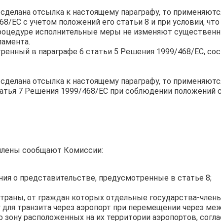
и сделана отсылка к настоящему параграфу, то применяются
8/ЕС с учетом положений его статьи 8 и при условии, ч
процедуре исполнительные меры не изменяют существен
ламента.
ренный в параграфе 6 статьи 5 Решения 1999/468/ЕС, сос
и сделана отсылка к настоящему параграфу, то применяютс
статья 7 Решения 1999/468/ЕС при соблюдении положений 
члены сообщают Комиссии:
ия о представительстве, предусмотренные в статье 8;
траны, от граждан которых отдельные государства-член
 для транзита через аэропорт при перемещении через м
 зону расположенных на их территории аэропортов, соглас