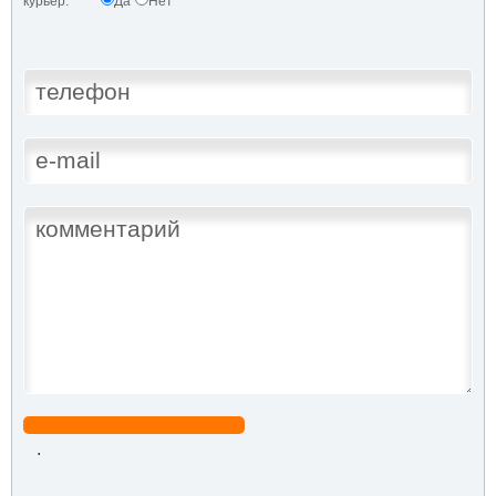
курьер:
Да
Нет
.