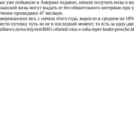
орые уже побывали в Америке недавно, начали получать визы в к
канской визы могут выдать ее без обязательного интервью при у
ечение прошедших 47 месяцев.
ериканских виз, с начала этого года, выросло в среднем на 18
сти путевку чуть ли не в последний момент, то есть за одну-две
news.ru/society/rest/8061-oformit-vizu-v-ssha-teper-budet-prosche.h