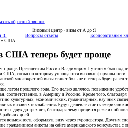
азать обратный звонок
Визовый центр - визы от А до Я
 !!!
Вопросы-ответы
Корпоративным кл
» США
в США теперь будет проще
ет проще. Президентом России Владимиром Путиным был подпи
и США, согласно которому упрощаются визовые формальности. 
анской многократной визы станет больше и теперь будет равен т
ес.
еще летом прошлого года. Его целью являлось повышение удобст
ан, соответственно, в Америку и Россию. Кроме того, благодар
итию культурных, экономических, гуманитарных, научных связей
лавных визовых послабления. Будут дешевле стоить американски
стет с двух до трех лет, благодаря чему придется реже их обнов
5 рабочих дней.
ся возможность оформлять визу через туроператора. Другим с
ние гражданином анкеты на сайте американского консульства с о