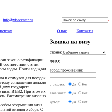
info@visacenter.ru
иентам
О нас
Контакты
Заявка на визу
страна:
сан закон о ратификации
ФИО:
В соответствии с этим
рем годам. Почти год ждал
город проживания:
ва и стимулов для поездок
я этому соглашению должно
страховка:
Да
Нет
 двух государств.
е визы В1/В2. При этом их
авиабилет:
Да
Нет
лять. Рассмотрение визовых
курьер:
Да
Нет
пособом оформления визы
платой визового сбора. С