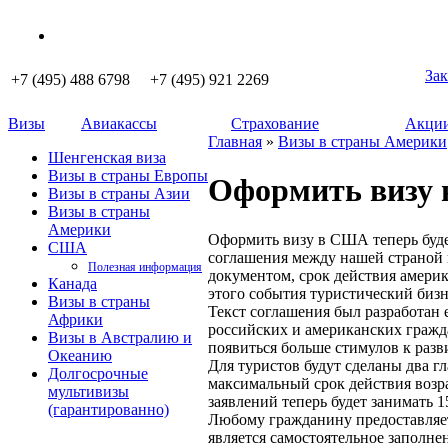
Зак
+7 (495) 488 6798 +7 (495) 921 2269
Визы
Авиакассы
Страхование
Акции
Главная
»
Визы в страны Америки
Шенгенская виза
Визы в страны Европы
Оформить визу 
Визы в страны Азии
Визы в страны
Америки
Оформить визу в США теперь буд
США
соглашения между нашей страной 
Полезная информация
документом, срок действия америк
Канада
этого события туристический бизн
Визы в страны
Текст соглашения был разработан 
Африки
российских и американских гражд
Визы в Австралию и
появиться больше стимулов к разв
Океанию
Для туристов будут сделаны два г
Долгосрочные
максимальный срок действия возра
мультивизы
заявлений теперь будет занимать 1
(гарантированно)
Любому гражданину предоставляет
является самостоятельное заполне