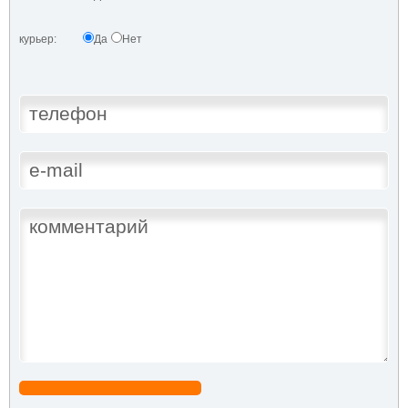
курьер:
Да
Нет
.