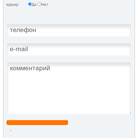
курьер:
Да
Нет
.