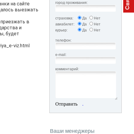
город проживания:
анки на сайте
ещалось выезжать
страховка:
Да
Нет
 приезжать в
авиабилет:
Да
Нет
дарства и
курьер:
Да
Нет
ы, будет
телефон:
iya_e-viz.html
e-mail:
комментарий:
Отправить
.
Ваши менеджеры