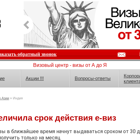
аказать обратный звонок
Визовый центр - визы от А до Я
Корпор
ие
Акции !!!
Вопросы-ответы
клиент
ы Азии
» Индия
еличила срок действия е-виз
зы в ближайшее время начнут выдаваться сроком от 30 до
олучить только на месяц.