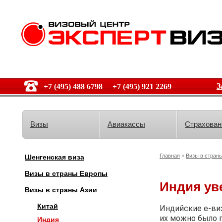
З
+7 (495) 488 6798 +7 (495) 921 2269
Визы
Авиакассы
Страхован
Главная
»
Визы в стран
Шенгенская виза
Визы в страны Европы
Индия ув
Визы в страны Азии
Китай
Индийские е-ви
их можно было п
Индия