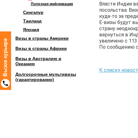
Власти Индии вв
Полезная информация
посольства. Виз
Сингапур
куда-то за пред
Таиланд
Е-визы будут вы
страну неоднокр
Япония
вернуться в Инд
Визы в страны Америки
увеличено с 113 
По сообщению сай
Визы в страны Африки
Визы в Австралию и
Океанию
К списку новос
Долгосрочные мультивизы
(гарантированно)