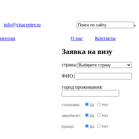
info@visacenter.ru
иентам
О нас
Контакты
Заявка на визу
страна:
ФИО:
город проживания:
страховка:
Да
Нет
авиабилет:
Да
Нет
курьер:
Да
Нет