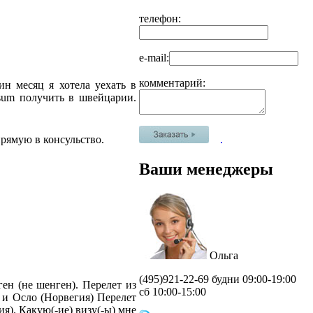
телефон:
e-mail:
комментарий:
ин месяц я хотела уехать в
isum получить в швейцарии.
.
рямую в консульство.
Ваши менеджеры
Ольга
(495)
921-22-69 будни 09:00-19:00
ен (не шенген). Перелет из
сб 10:00-15:00
 и Осло (Норвегия) Перелет
я). Какую(-ие) визу(-ы) мне