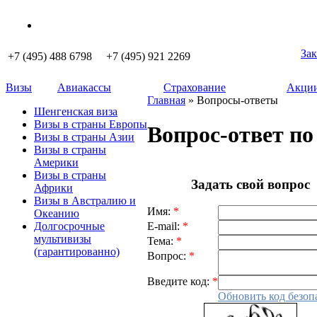
Зак
+7 (495) 488 6798 +7 (495) 921 2269
Визы
Авиакассы
Страхование
Акции
Главная
» Вопросы-ответы
Шенгенская виза
Визы в страны Европы
Вопрос-ответ по
Визы в страны Азии
Визы в страны
Америки
Визы в страны
Задать свой вопрос
Африки
Визы в Австралию и
Имя:
*
Океанию
E-mail:
*
Долгосрочные
мультивизы
Тема:
*
(гарантированно)
Вопрос:
*
Введите код:
*
Обновить код безоп