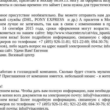
Хабаровске, прилетаю в Москву 06.09.15. Могу ли оформить виз
енты и сколько времени это займет ( виза нужна для туристичес
ичное присутствие необязательно. Вы можете отправить нам д
ской службы
(DHL, PONY EXPRESS
и
др
.) А прилетев в Мо
ием лучше не затягивать,
так как
в связи с изменениями в п
 14 сентября 2015 года,
сроки оформления могут возрасти
миться на нашем сайте: http://www.visacenter.ru/cat/viza_ispanii
нием визы! Более подробную информацию, связанную с офо
еров по телефонам: +7 (495) 926-11-81; 921-22-69; 694-30-76;
ов), либо задать вопрос на адрес нашей электронной почты: info@
аш сайт. Удачи Вам! Евгения
тами. Визовый центр
аботаю в голландской компании. Сколько будет стоить мульти
 Приглашения от компании имеется. небольшой нюанс - я жите
н!
нием визы. Чтобы дать вам полную информацию, нам необходи
 копии всех документов на электронную почту: info@visacenter.
нием визы! Более подробную информацию, связанную с офо
ров по телефонам: +7 (495) 926-11-81; 921-22-69; 694-30-76; 65
ой почты: info@visacenter.ru.