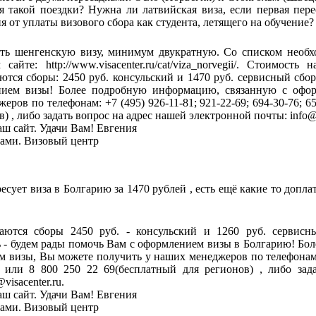
 такой поездки? Нужна ли латвийская виза, если первая перес
я от уплаты визового сбора как студента, летящего на обучение?
ть шенгенскую визу, минимум двукратную. Со списком необ
айте: http://www.visacenter.ru/cat/viza_norvegii/. Стоимость
ются сборы: 2450 руб. консульский и 1470 руб. сервисный сбо
нием визы! Более подробную информацию, связанную с офо
ров по телефонам: +7 (495) 926-11-81; 921-22-69; 694-30-76; 65
) , либо задать вопрос на адрес нашей электронной почты: info@v
аш сайт. Удачи Вам! Евгения
тами. Визовый центр
ресует виза в Болгарию за 1470 рублей , есть ещё какие то допл
аются сборы 2450 руб. - консульский и 1260 руб. сервисн
 - будем рады помочь Вам с оформлением визы в Болгарию! Бо
 визы, Вы можете получить у наших менеджеров по телефонам: +
08 или 8 800 250 22 69(бесплатный для регионов) , либо за
isacenter.ru.
аш сайт. Удачи Вам! Евгения
тами. Визовый центр