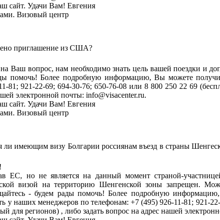
аш сайт. Удачи Вам! Евгения
тами. Визовый центр
лено приглашение из США?
ь на Ваш вопрос, нам необходимо знать цель вашей поездки и 
ады помочь! Более подробную информацию, Вы можете получ
11-81; 921-22-69; 694-30-76; 650-76-08 или 8 800 250 22 69 (бес
ашей электронной почты: info@visacenter.ru.
аш сайт. Удачи Вам! Евгения
тами. Визовый центр
я ли имеющим визу Болгарии россиянам въезд в страны Шенгеск
!
ав ЕС, но не является на данный момент страной-участнице
рской визой на территорию Шенгенской зоны запрещен. Мо
айтесь - будем рады помочь! Более подробную информацию,
 у наших менеджеров по телефонам: +7 (495) 926-11-81; 921-22-6
ный для регионов) , либо задать вопрос на адрес нашей электронно
аш сайт. Удачи Вам! Евгения