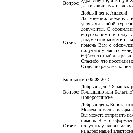
Здравствуйте, я живу в 
Вопрос:
да, то какие нужны докум
Добрый день, Андрей!
Да, конечно, можете, л
услугами любой курьер
документы. С оформлен
вступающими в силу с
документов можете ознако
Ответ:
помочь Вам с оформле
получить у наших менедж
69(бесплатный для регион
Спасибо, что посетили н
Отдел по работе с клиен
Константин
06-08-2015
Добрый день! Я моряк р
Вопрос:
Голландию или Бельгию?
Новороссийске
Добрый день, Константи
Можем помочь с оформле
Вы можете отправить нам
помочь Вам с оформле
Ответ:
получить у наших менедже
на адрес нашей электронн