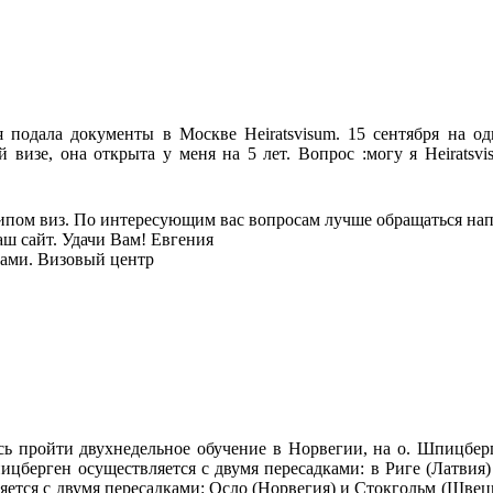
 подала документы в Москве Heiratsvisum. 15 сентября на од
 визе, она открыта у меня на 5 лет. Вопрос :могу я Heiratsv
ипом виз. По интересующим вас вопросам лучше обращаться нап
аш сайт. Удачи Вам! Евгения
тами. Визовый центр
сь пройти двухнедельное обучение в Норвегии, на о. Шпицберг
цберген осуществляется с двумя пересадками: в Риге (Латвия)
яется с двумя пересадками: Осло (Норвегия) и Стокгольм (Швеци