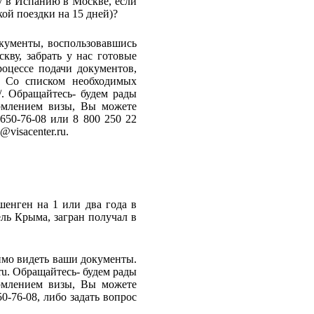
у в Испанию в Москве, если
кой поездки на 15 дней)?
окументы, воспользовавшись
скву, забрать у нас готовые
роцессе подачи документов,
. Со списком необходимых
/.
Обращайтесь- будем рады
рмлением визы, Вы можете
 650-76-08 или 8 800 250 22
visacenter.ru.
шенген на 1 или два года в
ль Крыма, загран получал в
мо видеть ваши документы.
ru. Обращайтесь- будем рады
рмлением визы, Вы можете
0-76-08, либо задать вопрос