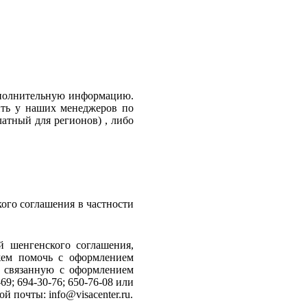
дополнительную информацию.
ить у наших менеджеров по
платный для регионов) , либо
ого соглашения в частности
й шенгенского соглашения,
жем помочь с оформлением
 связанную с оформлением
9; 694-30-76; 650-76-08 или
й почты: info@visacenter.ru.