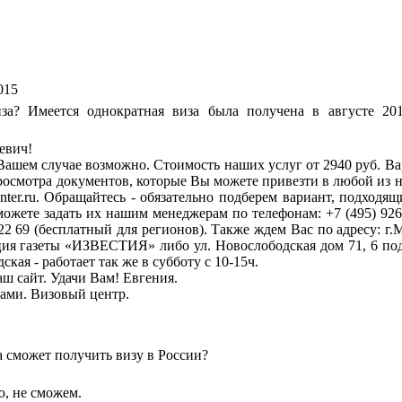
015
иза? Имеется однократная виза была получена в августе 20
евич!
Вашем случае возможно. Стоимость наших услуг от 2940 руб. 
росмотра документов, которые Вы можете привезти в любой из 
center.ru. Обращайтесь - обязательно подберем вариант, подход
ожете задать их нашим менеджерам по телефонам: +7 (495) 926-1
22 69 (бесплатный для регионов). Также ждем Вас по адресу: г.М
кция газеты «ИЗВЕСТИЯ» либо ул. Новослободская дом 71, 6 под
ская - работает так же в субботу с 10-15ч.
аш сайт. Удачи Вам! Евгения.
тами. Визовый центр.
 сможет получить визу в России?
ю, не сможем.