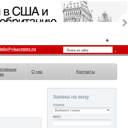
info@visacenter.ru
ативным
О нас
Контакты
ам
Заявка на визу
страна:
ФИО: