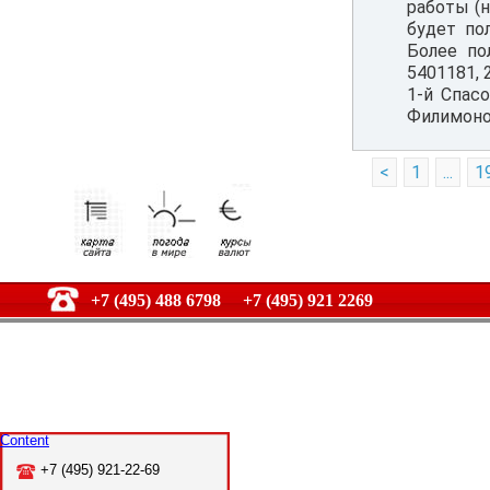
работы (н
будет по
Более по
5401181, 
1-й Спасо
Филимонов
<
1
...
1
+7 (495) 488 6798 +7 (495) 921 2269
Content
+7 (495) 921-22-69