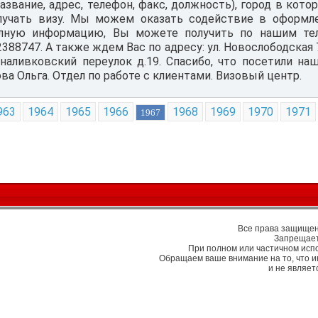
азвание, адрес, телефон, факс, должность), город в кот
лучать визу. Мы можем оказать содействие в оформле
лную информацию, Вы можете получить по нашим тел
2388747. А также ждем Вас по адресу: ул. Новослободская 7
наливковский переулок д.19. Спасибо, что посетили наш
а Ольга. Отдел по работе с клиентами. Визовый центр.
963
1964
1965
1966
1968
1969
1970
1971
1967
Все права защищены
Запрещает
При полном или частичном исп
Обращаем ваше внимание на то, что 
и не являе