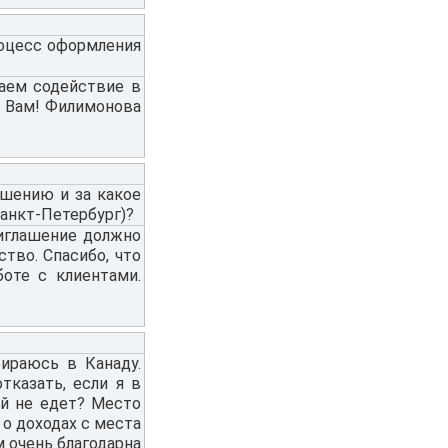
роцесс оформления
ваем содействие в
и Вам! Филимонова
ашению и за какое
анкт-Петербург)?
риглашение должно
тво. Спасибо, что
боте с клиентами.
ираюсь в Канаду.
тказать, если я в
ой не едет? Место
 о доходах с места
м очень благодарна