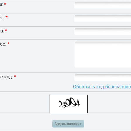
я:
*
il:
*
а:
*
ос:
*
е код:
*
Обновить код безопасно