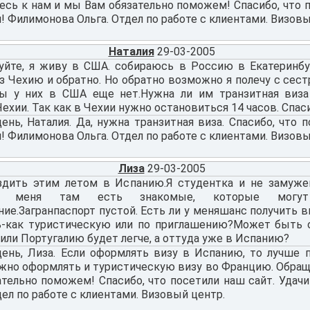
сь к нам и мы Вам обязательно поможем! Спасибо, что п
! Филимонова Ольга. Отдел по работе с клиентами. Визовы
Наталия
29-03-2005
уйте, я живу в США. собираюсь в Россию в Екатеринбу
 Чехию и обратно. Но обратно возможно я полечу с сест
зы у них в США еще нет.Нужна ли им транзитная виза
ехии. Так как в Чехии нужно остановиться 14 часов. Спас
нь, Наталия. Да, нужна транзитная виза. Спасибо, что п
! Филимонова Ольга. Отдел по работе с клиентами. Визовы
Лиза
29-03-2005
здить этим летом в Испанию.Я студентка и не замуже
 меня там есть знакомые, которые могут
ие.Загранпаспорт пустой. Есть ли у меняшанс получить в
-как туристическую или по приглашению?Может быть 
ли Португалию будет легче, а оттуда уже в Испанию?
ень, Лиза. Если оформлять визу в Испанию, то лучше 
жно оформлять и туристическую визу во Францию. Обращ
ательно поможем! Спасибо, что посетили наш сайт. Удач
дел по работе с клиентами. Визовый центр.