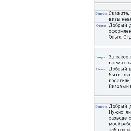
Скажите,
Вопрос:
визы нев
Добрый д
Ответ:
оформлен
Ольга. От
За какое
Вопрос:
время пр
Добрый д
Ответ:
быть выс
посетили
Визовый 
Добрый д
Вопрос:
Нужно ли
разводе 
моей рабо
работы не