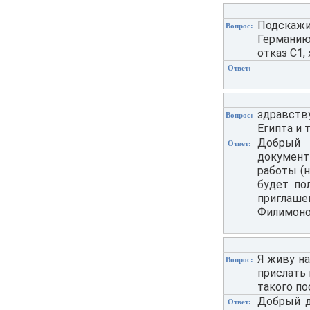
Подскаж
Вопрос:
Германию,
отказ С1,
Ответ:
здравств
Вопрос:
Египта и 
Добрый 
Ответ:
документ
работы (н
будет по
приглаше
Филимонов
Я живу на
Вопрос:
прислать 
такого п
Добрый д
Ответ: