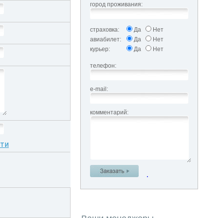
город проживания:
страховка:
Да
Нет
авиабилет:
Да
Нет
курьер:
Да
Нет
телефон:
e-mail:
комментарий:
сти
.