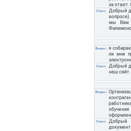
за ответ.
Добрый д
Ответ:
вопросе)
мы Вам о
Филимонов
я собираю
Вопрос:
ли мне п
электрон
Добрый де
Ответ:
наш сайт.
Организа
Вопрос:
контраге
работник
обучения
оформлен
Добрый 
Ответ:
документ