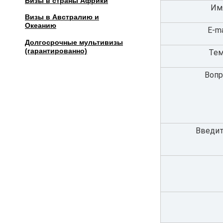
Визы в страны Африки
Им
Визы в Австралию и
Океанию
E-ma
Долгосрочные мультивизы
(гарантированно)
Тем
Вопр
Введит