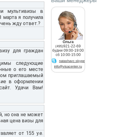
Ваши менеджеры
ии мультивизы в
 марта я получила
Очень жду ответ.?
Ольга
921-22-69
(495)
визу для граждан
будни 09:00-19:00
сб 10:00-15:00
natashavc.skype
одимы следующие
info@visacenter.ru
нные о его месте
ором приглашаемый
вие в оформлении
сайт. Удачи Вам!
й, но она не может
ьная цена визы для
вляет от 155 у.е.