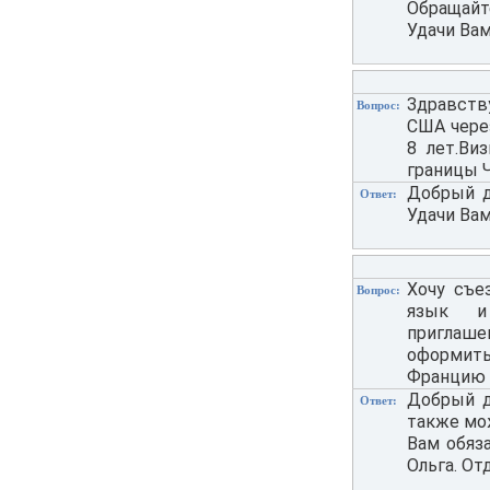
Обращайте
Удачи Вам
Здравств
Вопрос:
США через
8 лет.Ви
границы Ч
Добрый де
Ответ:
Удачи Вам
Хочу съе
Вопрос:
язык и
приглашен
оформить
Францию и
Добрый д
Ответ:
также мо
Вам обяз
Ольга. От