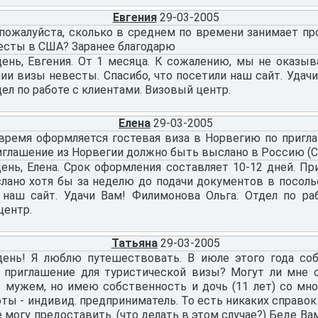
Евгения
29-03-2005
 пожалуйста, сколько в среднем по времени занимает п
есты в США? Заранее благодарю
ень, Евгения. От 1 месяца. К сожалению, мы не оказы
ии визы невесты. Спасибо, что посетили наш сайт. Удач
дел по работе с клиентами. Визовый центр.
Елена
29-03-2005
 время оформляется гостевая виза в Норвегию по пригл
иглашение из Норвегии должно быть выслано в Россию (С
ень, Елена. Срок оформления составляет 10-12 дней. П
лано хотя бы за неделю до подачи документов в посольс
 наш сайт. Удачи Вам! Филимонова Ольга. Отдел по ра
центр.
Татьяна
29-03-2005
ень! Я люблю путешествовать. В июле этого года соб
 приглашение для туристической визы? Могут ли мне о
с мужем, но имею собственность и дочь (11 лет) со мн
ты - индивид. предприниматель. То есть никаких справок
 могу предоставить. (что делать в этом случае?) Беде Ва