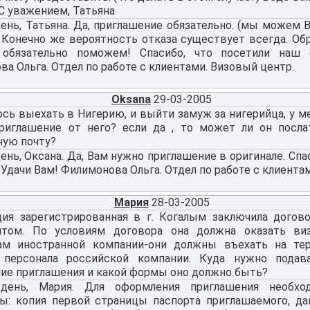
 С уважением, Татьяна
ень, Татьяна. Да, приглашение обязательно. (мы можем 
. Конечно же вероятность отказа существует всегда. Об
бязательно поможем! Спасибо, что посетили наш с
а Ольга. Отдел по работе с клиентами. Визовый центр.
Oksana
29-03-2005
сь выехать в Нигерию, и выйти замуж за нигерийца, у ме
риглашение от него? если да , то может ли он посла
ную почту?
нь, Оксана. Да, Вам нужно приглашение в оригинале. Спа
 Удачи Вам! Филимонова Ольга. Отдел по работе с клиента
Мария
28-03-2005
ция зарегистрированная в г. Когалым заключила догов
нтом. По условиям договора она должна оказать в
ам иностранной компании-они должны въехать на т
 персонала российской компании. Куда нужно подав
ие приглашения и какой формы оно должно быть?
день, Мария. Для оформления приглашения необх
ы: копия первой страницы паспорта приглашаемого, да