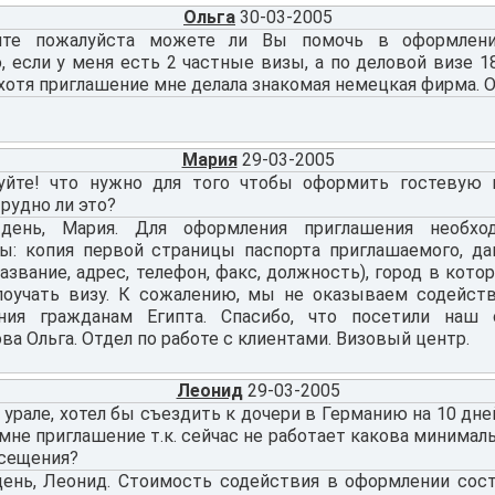
Ольга
30-03-2005
ите пожалуйста можете ли Вы помочь в оформлен
 если у меня есть 2 частные визы, а по деловой визе 18
 хотя приглашение мне делала знакомая немецкая фирма. 
Мария
29-03-2005
уйте! что нужно для того чтобы оформить гостевую 
трудно ли это?
день, Мария. Для оформления приглашения необх
ы: копия первой страницы паспорта приглашаемого, да
азвание, адрес, телефон, факс, должность), город в кот
лоучать визу. К сожалению, мы не оказываем содейст
ния гражданам Египта. Спасибо, что посетили наш 
а Ольга. Отдел по работе с клиентами. Визовый центр.
Леонид
29-03-2005
 урале, хотел бы съездить к дочери в Германию на 10 дне
мне приглашение т.к. сейчас не работает какова минимал
осещения?
ень, Леонид. Стоимость содействия в оформлении соста