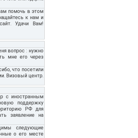
Вам помочь в этом
ращайтесь к нам и
айт. Удачи Вам!
ня вопрос : нужно
ть мне его через
сибо, что посетили
ми. Визовый центр.
ор с иностранным
изовую поддержку
ерриторию РФ для
ать заявление на
одимы следующие
нные о его месте