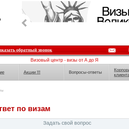
аказать обратный звонок
Визовый центр - визы от А до Я
Корпор
ие
Акции !!!
Вопросы-ответы
клиент
ты
твет по визам
Задать свой вопрос