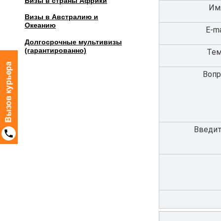
Визы в страны Африки
Им
Визы в Австралию и
Океанию
E-ma
Долгосрочные мультивизы
(гарантированно)
Тем
Вопр
Введит