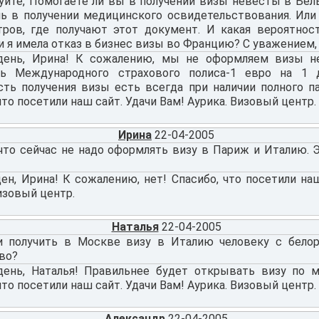
уйте, Помогаете ли вы в получении визы невесты в Бел
ь в получении медицинского освидетельствования. Или
тров, где получают этот документ. И какая вероятнос
и я имела отказ в бизнес визы во Францию? С уважением,
ень, Ирина! К сожалению, мы не оформляем визы н
ь Международного страхового полиса-1 евро на 1 
сть получения визы есть всегда при наличии полного п
что посетили наш сайт. Удачи Вам! Аурика. Визовый центр.
Ирина
22-04-2005
что сейчас не надо оформлять визу в Париж и Италию. 
н, Ирина! К сожалению, нет! Спасибо, что посетили наш
изовый центр.
Наталья
22-04-2005
 получить в Москве визу в Италию человеку с бело
во?
ень, Наталья! Правильнее будет открывать визу по м
что посетили наш сайт. Удачи Вам! Аурика. Визовый центр.
Александр
22-04-2005