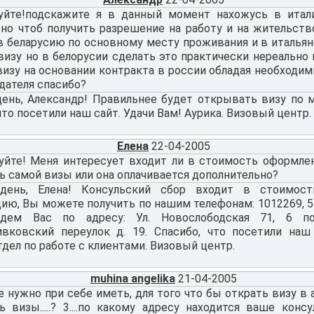
уйте!подскажите я в данный момент нахожусь в итали
 но чтоб получить разрешение на работу и на жительст
в беларусию по основному месту проживания и в италья
изу но в белорусии сделать это практически нереально 
визу на основании контракта в россии обладая необход
дателя спасибо?
ень, Александр! Правильнее будет открывать визу по 
что посетили наш сайт. Удачи Вам! Аурика. Визовый центр.
Елена
22-04-2005
уйте! Меня интересует входит ли в стоимость оформле
ь самой визы или она оплачивается дополнительно?
день, Елена! Консульский сбор входит в стоимост
ю, Вы можете получить по нашим телефонам: 1012269, 54
дем Вас по адресу: Ул. Новослободская 71, 6 по
ивковский переулок д. 19. Спасибо, что посетили наш
тдел по работе с клиентами. Визовый центр.
muhina angelika
21-04-2005
не нужно при себе иметь, для того что бы открать визу в англ
 визы.....? 3....по какому адресу находится ваше консул