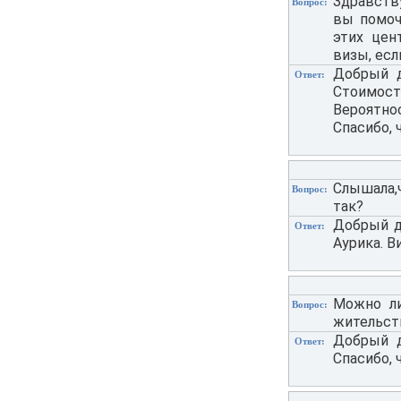
Здравств
Вопрос:
вы помоч
этих цен
визы, есл
Добрый д
Ответ:
Стоимост
Вероятно
Спасибо, 
Слышала,
Вопрос:
так?
Добрый де
Ответ:
Аурика. В
Можно ли
Вопрос:
жительст
Добрый д
Ответ:
Спасибо, 