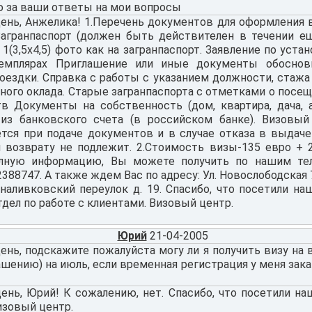
ю за ваши ответы на мои вопросы
ень, Анжелика! 1.Перечень документов для оформления 
Загранпаспорт (должен быть действителен в течении е
 1(3,5х4,5) фото как на загранпаспорт. Заявление по уст
земплярах Приглашение или иные документы обосно
оездки. Справка с работы с указанием должности, стажа
ного оклада. Старые загранпаспорта с отметками о посе
тв Документы на собственность (дом, квартира, дача, а
из банковского счета (в российском банке). Визовый
ется при подаче документов и в случае отказа в выдач
я возврату не подлежит. 2.Стоимость визы-135 евро + 2
лную информацию, Вы можете получить по нашим тел
2388747. А также ждем Вас по адресу: Ул. Новослободская 7
наливковский переулок д. 19. Спасибо, что посетили наш
тдел по работе с клиентами. Визовый центр.
Юрий
21-04-2005
ень, подскажите пожалуйста могу ли я получить визу на
ашению) на июль, если временная регистрация у меня зак
нь, Юрий! К сожалению, нет. Спасибо, что посетили наш
изовый центр.