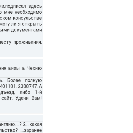
и,подписал здесь
во мне необходимо
нском консульстве
могу ли я открыть
имыми документами
месту проживания.
ния визы в Чехию
ь. Более полную
01181, 2388747. А
дъезд, либо 1-й
 сайт. Удачи Вам!
ию.....? 2....какая
ьство? ....заранее