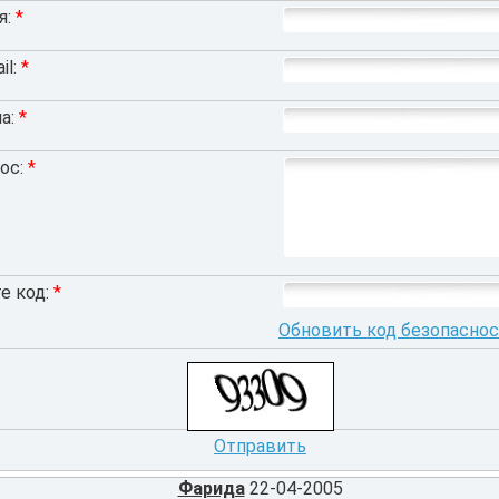
я:
*
il:
*
а:
*
ос:
*
е код:
*
Обновить код безопасно
Отправить
Фарида
22-04-2005