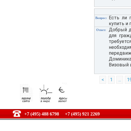
Есть ли 
Вопрос:
купить и 
Добрый д
Ответ:
для граж
требуетс
необходи
передвиж
Доминика
Визовый 
<
1
...
1
+7 (495) 488 6798 +7 (495) 921 2269