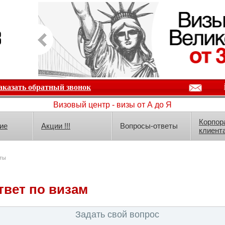
аказать обратный звонок
Визовый центр - визы от А до Я
Корпор
ие
Акции !!!
Вопросы-ответы
клиент
ты
твет по визам
Задать свой вопрос