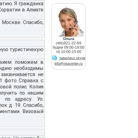
атию. Я гражданка
Хорватии в Алмате
Москве. Спасибо,
Ольга
921-22-69
(495)
будни 09:00-19:00
тную туристичекую
сб 10:00-15:00
natashavc.skype
твием поможем в
info@visacenter.ru
яндию необходимы
заканчивается не
 1 фото Справка с
ховой полис Копия
олучить по нашим
 по адресу: Ул.
ок д. 19. Спасибо,
лиентами. Визовый