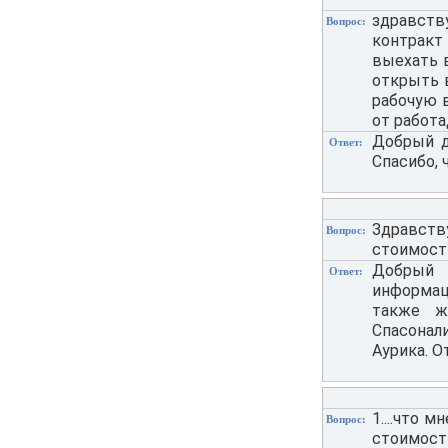
здравств
Вопрос:
контракт
выехать 
открыть в
рабочую 
от работа
Добрый д
Ответ:
Спасибо, 
Здравств
Вопрос:
стоимост
Добрый 
Ответ:
информаци
также ж
Спасонал
Аурика. О
1....что м
Вопрос:
стоимость