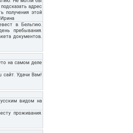
ьгию. Не могли бы
 подсказать адрес
ть получения этой
 Ирина
евест в Бельгию.
день пребывания.
акета документов.
Это на самом деле
 сайт. Удачи Вам!
русским видом на
есту проживания.