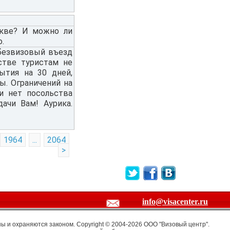
скве? И можно ли
.
безвизовый въезд
стве туристам не
бытия на 30 дней,
ы. Ограничений на
и нет посольства
ачи Вам! Аурика.
1964
...
2064
>
info@visacenter.ru
 и охраняются законом. Copyright © 2004-2026 OOO "Визовый центр".