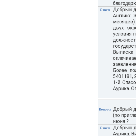
благодар
Добрый д
Ответ:
Англию: 
месяцев).
двух эк
условия п
должност
государс
Выписка 
оплачива
заявлени
Более по
5401181, 
1-й Спасо
Аурика. О
Добрый д
Вопрос:
(по пригл
июня ?
Добрый де
Ответ:
Аурика. В