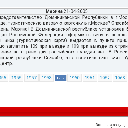
Марина
21-04-2005
представительство Доминиканской Республики в г.Мо
где, туристическую визовую карточку в г.Москве? Спасибо
ень, Марина! В Доминиканской республике установлен 
дан Российской Федерации, оформлять визу в посоль
я. Виза (туристическая карта) выдается в пункте при
мо заплатить 10$ при въезде и 10$ при выезде из стран
ение по стране для российских граждан нет. В Росси
нской республики Спасибо, что посетили наш сайт. Уд
центр.
955
1956
1957
1958
1960
1961
1962
1963
1959
Все права защищены