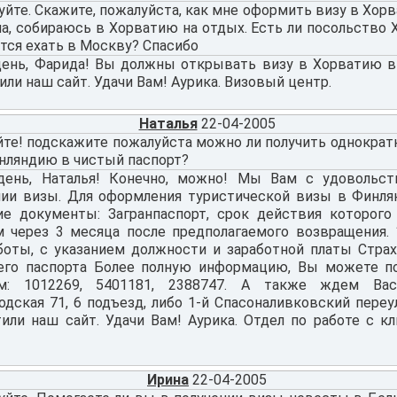
йте. Скажите, пожалуйста, как мне оформить визу в Хорв
а, собираюсь в Хорватию на отдых. Есть ли посольство 
тся ехать в Москву? Спасибо
ень, Фарида! Вы должны открывать визу в Хорватию в 
или наш сайт. Удачи Вам! Аурика. Визовый центр.
Наталья
22-04-2005
йте! подскажите пожалуйста можно ли получить однокра
инляндию в чистый паспорт?
ень, Наталья! Конечно, можно! Мы Вам с удовольс
ии визы. Для оформления туристической визы в Финл
е документы: Загранпаспорт, срок действия которого 
м через 3 месяца после предполагаемого возвращения.
боты, с указанием должности и заработной платы Стра
его паспорта Более полную информацию, Вы можете п
ам: 1012269, 5401181, 2388747. А также ждем Вас
дская 71, 6 подъезд, либо 1-й Спасоналивковский переул
тили наш сайт. Удачи Вам! Аурика. Отдел по работе с к
Ирина
22-04-2005