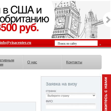
info@visacenter.ru
ативным
О нас
Контакты
ам
Заявка на визу
страна:
ФИО: