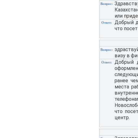
Здравству
Вопрос:
Казахстан
или приде
Добрый д
Ответ:
что посет
здраству
Вопрос:
визу в ф
Добрый д
Ответ:
оформлен
следующи
ранее че
места ра
внутренн
телефон
Новослобо
что посе
центр.