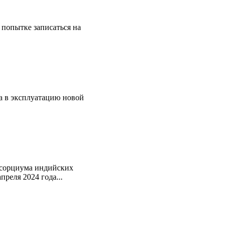
 попытке записаться на
да в эксплуатацию новой
нсорциума индийских
реля 2024 года...