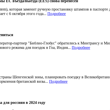
мы ЕС въезда/выезда (EES) снова перенесен
ystem), которая заменит ручную простановку штампов в паспорте
ет с 6 октября этого года...
Подробнее
ениться
ератор-партнер "Библио-Глобус" обратились к Минтрансу и Ми
вого режима для поездок в Гоа, Индия...
Подробнее
в страны Шенгенской зоны, планировать поездку в Великобритан
ормления британской визы...
Подробнее
а для россиян в 2024 году