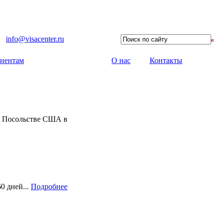
info@visacenter.ru
иентам
О нас
Контакты
 в Посольстве США в
0 дней...
Подробнее