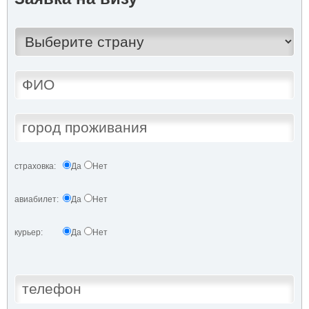
страховка:
Да
Нет
авиабилет:
Да
Нет
курьер:
Да
Нет