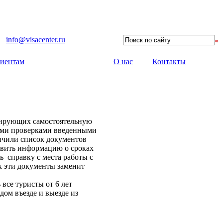
info@visacenter.ru
иентам
О нас
Контакты
анирующих самостоятельную
ными проверками введенными
личили список документов
авить информацию о сроках
ь справку с места работы с
х эти документы заменит
все туристы от 6 лет
ом въезде и выезде из