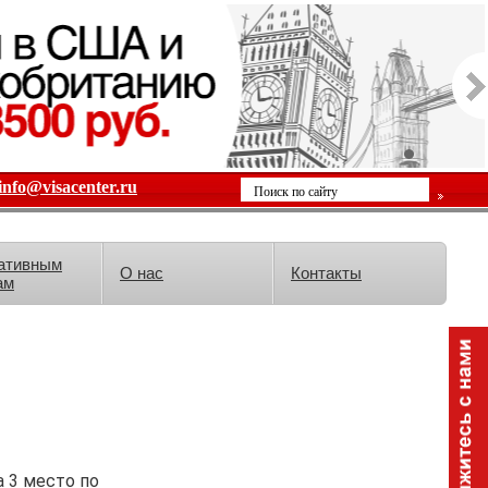
info@visacenter.ru
ативным
О нас
Контакты
ам
 3 место по