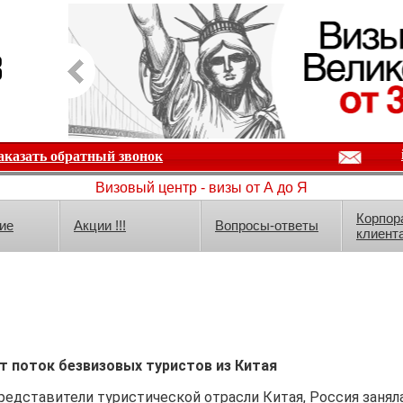
аказать обратный звонок
Визовый центр - визы от А до Я
Корпор
ие
Акции !!!
Вопросы-ответы
клиент
т поток безвизовых туристов из Китая
едставители туристической отрасли Китая, Россия заняла