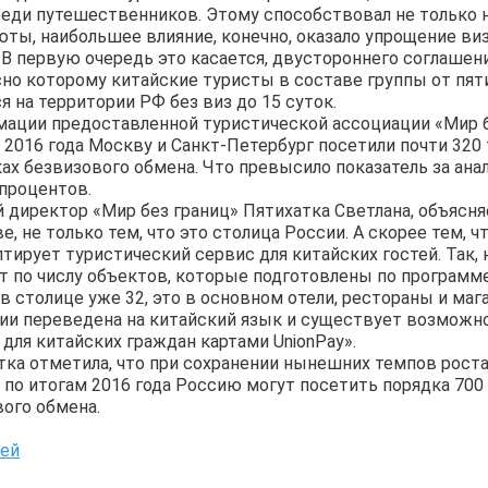
реди путешественников. Этому способствовал не только 
юты, наибольшее влияние, конечно, оказало упрощение ви
 В первую очередь это касается, двустороннего соглаше
сно которому китайские туристы в составе группы от пят
я на территории РФ без виз до 15 суток.
мации предоставленной туристической ассоциации «Мир бе
2016 года Москву и Санкт-Петербург посетили почти 320
ах безвизового обмена. Что превысило показатель за ана
 процентов.
 директор «Мир без границ» Пятихатка Светлана, объясн
е, не только тем, что это столица России. А скорее тем, 
тирует туристический сервис для китайских гостей. Так, 
 по числу объектов, которые подготовлены по программе C
в столице уже 32, это в основном отели, рестораны и маг
ии переведена на китайский язык и существует возможн
ля китайских граждан картами UnionPay».
тка отметила, что при сохранении нынешних темпов рост
, по итогам 2016 года Россию могут посетить порядка 700
ого обмена.
тей