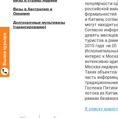
Визы в страны Африки
популярности с
российской вал
Визы в Австралию и
Океанию
формальностей.
и Китаем, согла
Долгосрочные мультивизы
могут находитьс
(гарантированно)
Согласно инфор
девять месяцев 
туристов в рамк
2015 года на 20
Исполнительный
интерес к Москв
интенсивно адап
Москва лидирует
Таких объектов 
часть информац
традиционными д
Госпожа Пятиха
потока из Китая
рамках безвизов
К списку новос