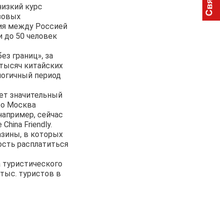
низкий курс
зовых
ния между Россией
и до 50 человек
з границ», за
 тысяч китайских
логичный период
яет значительный
что Москва
например, сейчас
hina Friendly.
азины, в которых
ость расплатиться
а туристического
 тыс. туристов в