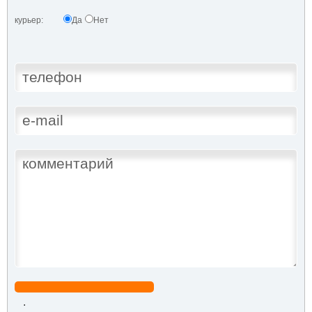
курьер:
Да
Нет
.