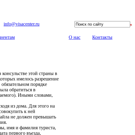
info@visacenter.ru
иентам
О нас
Контакты
 консульстве этой страны в
 которых имелось разрешение
в обязательном порядке
ыла обратиться в
шаемого). Иными словами,
ходя из дома. Для этого на
совокупить к ней
файла не должен превышать
ния.
зы, имя и фамилия туриста,
ата первого въезда,