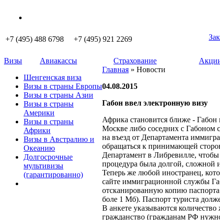
Зак
+7 (495) 488 6798 +7 (495) 921 2269
Визы
Авиакассы
Страхование
Акции
Главная
» Новости
Шенгенская виза
Визы в страны Европы
04.08.2015
Визы в страны Азии
Габон ввел электронную визу
Визы в страны
Америки
Африка становится ближе - Габон 
Визы в страны
Москве либо соседних с Габоном с
Африки
на въезд от Департамента иммигра
Визы в Австралию и
обращаться к принимающей стороне
Океанию
Департамент в Либревилле, чтобы
Долгосрочные
процедура была долгой, сложной и
мультивизы
Теперь же любой иностранец, котор
(гарантированно)
сайте иммиграционной службы Габо
отсканированную копию паспорта 
боле 1 Мб). Паспорт туриста долж
В анкете указываются количество 
гражданство (гражданам РФ нужно в