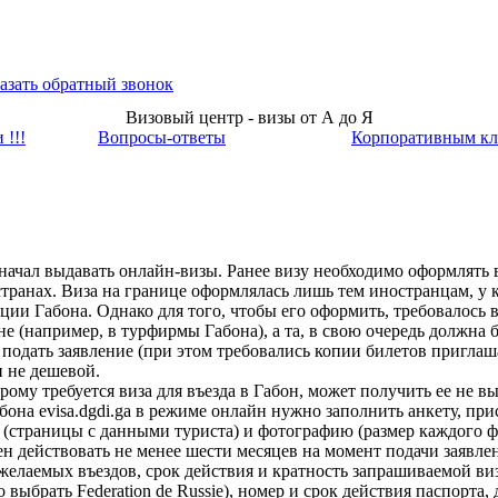
азать обратный звонок
Визовый центр - визы от А до Я
 !!!
Вопросы-ответы
Корпоративным кл
начал выдавать онлайн-визы. Ранее визу необходимо оформлять в
транах. Виза на границе оформлялась лишь тем иностранцам, у
ции Габона. Однако для того, чтобы его оформить, требовалось 
 (например, в турфирмы Габона), а та, в свою очередь должна б
 подать заявление (при этом требовались копии билетов пригла
 не дешевой.
ому требуется виза для въезда в Габон, может получить ее не вы
на evisa.dgdi.ga в режиме онлайн нужно заполнить анкету, при
(страницы с данными туриста) и фотографию (размер каждого 
ен действовать не менее шести месяцев на момент подачи заявле
желаемых въездов, срок действия и кратность запрашиваемой ви
ыбрать Federation de Russie), номер и срок действия паспорта, д