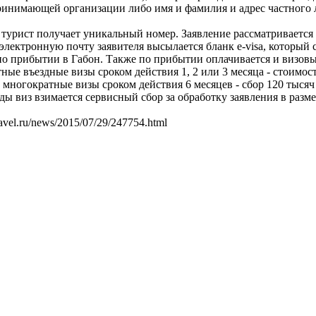
принимающей организации либо имя и фамилия и адрес частного л
 турист получает уникальный номер. Заявление рассматривается в
электронную почту заявителя высылается бланк e-visa, который 
по прибытии в Габон. Также по прибытии оплачивается и визовы
е въездные визы сроком действия 1, 2 или 3 месяца - стоимость
 многократные визы сроком действия 6 месяцев - сбор 120 тыся
иды виз взимается сервисный сбор за обработку заявления в разм
vel.ru/news/2015/07/29/247754.html