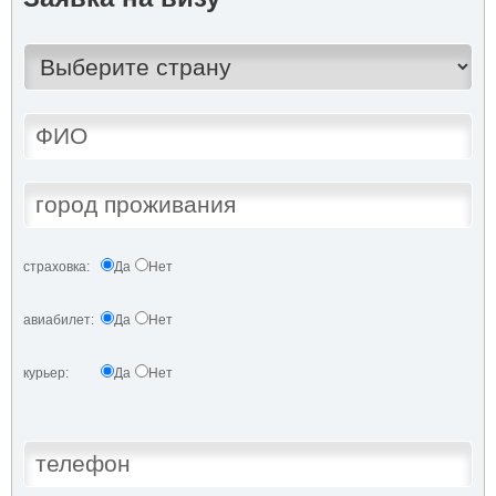
страховка:
Да
Нет
авиабилет:
Да
Нет
курьер:
Да
Нет