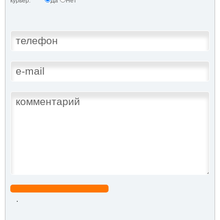
курьер:
Да
Нет
.