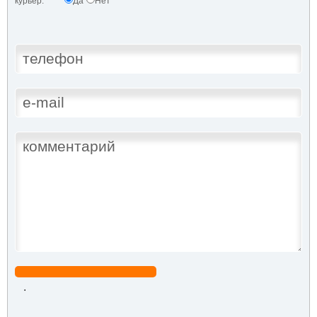
курьер:
Да
Нет
.