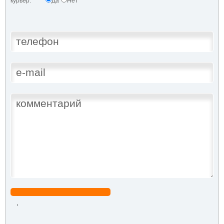
курьер:
Да
Нет
.