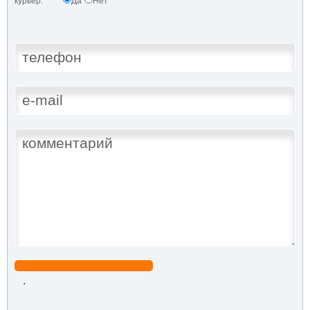
курьер:
Да
Нет
.