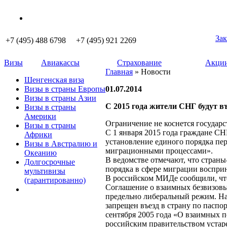
Зак
+7 (495) 488 6798 +7 (495) 921 2269
Визы
Авиакассы
Страхование
Акции
Главная
» Новости
Шенгенская виза
Визы в страны Европы
01.07.2014
Визы в страны Азии
С 2015 года жители СНГ будут в
Визы в страны
Америки
Ограничение не коснется государ
Визы в страны
С 1 января 2015 года граждане СН
Африки
установление единого порядка пе
Визы в Австралию и
миграционными процессами».
Океанию
В ведомстве отмечают, что стран
Долгосрочные
порядка в сфере миграции воспри
мультивизы
В российском МИДе сообщили, что
(гарантированно)
Соглашение о взаимных безвизовых
предельно либеральный режим. На
запрещен въезд в страну по паспо
сентября 2005 года «О взаимных 
российским правительством уста