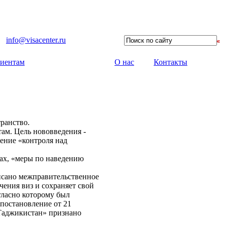
info@visacenter.ru
иентам
О нас
Контакты
ранство.
там. Цель нововведения -
чение «контроля над
ах, «меры по наведению
писано межправительственное
чения виз и сохраняет свой
гласно которому был
 постановление от 21
 Таджикистан» признано