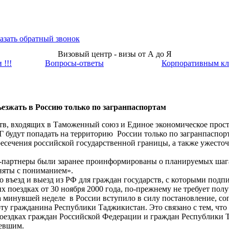
азать обратный звонок
Визовый центр - визы от А до Я
 !!!
Вопросы-ответы
Корпоративным кл
ъезжать в Россию только по загранпаспортам
ств, входящих в Таможенный союз и Единое экономическое прост
Г будут попадать на территорию России только по загранпаспор
ресечения российской государственной границы, а также ужесто
ы-партнеры были заранее проинформированы о планируемых шаг
няты с пониманием».
 въезд и выезд из РФ для граждан государств, с которыми под
 поездках от 30 ноября 2000 года, по-прежнему не требует полу
 минувшей неделе в России вступило в силу постановление, со
рту гражданина Республики Таджикистан. Это связано с тем, что
поездках граждан Российской Федерации и граждан Республики
ревшим.