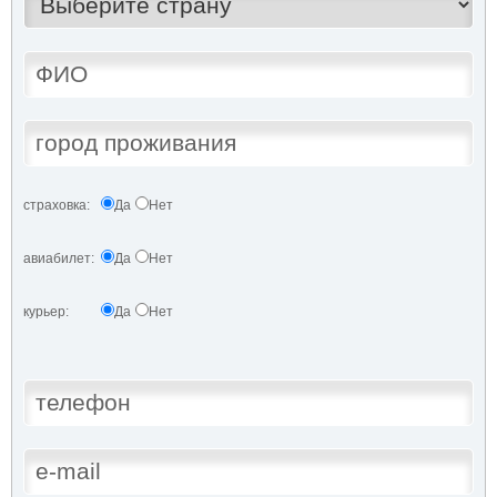
страховка:
Да
Нет
авиабилет:
Да
Нет
курьер:
Да
Нет