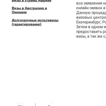
Визы в страны Африки
все заявления 
онлайн-заявок и
Визы в Австралию и
Океанию
Данную процеду
визовых центров
Долгосрочные мультивизы
Екатеринбург, Р
(гарантированно)
Затем в одном 
предоставить р
визы, а так же 