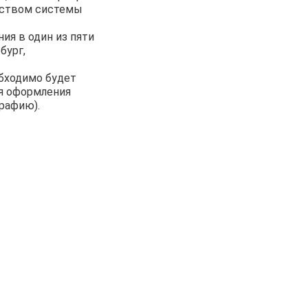
дством системы
ия в один из пяти
бург,
обходимо будет
я оформления
рафию).