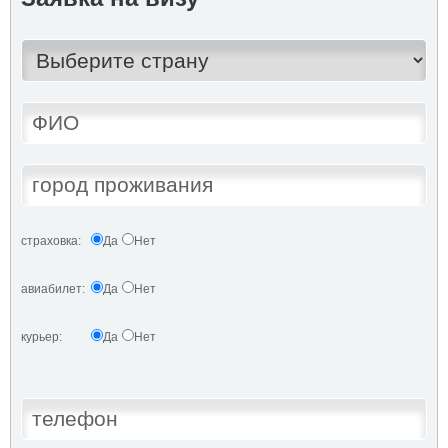
страховка:
Да
Нет
авиабилет:
Да
Нет
курьер:
Да
Нет