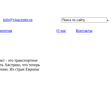
info@visacenter.ru
иентам
О нас
Контакты
кт - это транспортное
ть Австрию, что теперь
опию. Из стран Европы