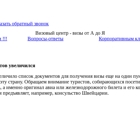
азать обратный звонок
Визовый центр - визы от А до Я
 !!!
Вопросы-ответы
Корпоративным кл
нтов увеличился
личило список документов для получения визы еще на один пун
 эту страну. Обращаем внимание туристов, собирающихся посети
, а именно оригинал авиа или железнодорожного билета и его к
м предъявляет, например, консульство Швейцарии.