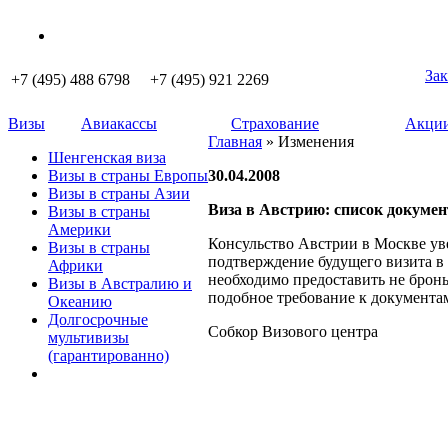
Зак
+7 (495) 488 6798 +7 (495) 921 2269
Визы
Авиакассы
Страхование
Акции
Главная
» Изменения
Шенгенская виза
Визы в страны Европы
30.04.2008
Визы в страны Азии
Виза в Австрию: список докуме
Визы в страны
Америки
Консульство Австрии в Москве уве
Визы в страны
подтверждение будущего визита в
Африки
необходимо предоставить не бронь
Визы в Австралию и
подобное требование к документа
Океанию
Долгосрочные
Собкор Визового центра
мультивизы
(гарантированно)