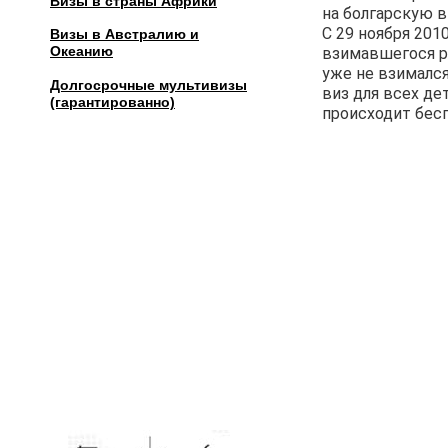
Визы в страны Африки
на болгарскую ви
C 29 ноября 201
Визы в Австралию и
Океанию
взимавшегося ра
уже не взимался
Долгосрочные мультивизы
виз для всех де
(гарантированно)
происходит бесп