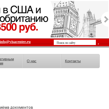
info@visacenter.ru
ативным
О нас
Контакты
ам
риёма документов