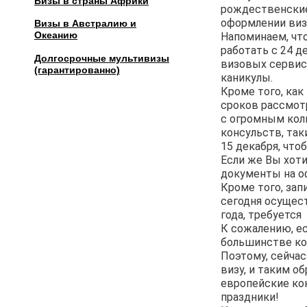
Визы в страны Африки
рождественские 
оформлении виз
Визы в Австралию и
Океанию
Напоминаем, чт
работать с 24 д
Долгосрочные мультивизы
визовых сервис
(гарантированно)
каникулы.
Кроме того, как
сроков рассмот
с огромным коли
консульств, так
15 декабря, что
Если же Вы хоти
документы на о
Кроме того, зап
сегодня осущест
года, требуется
К сожалению, ес
большинстве ко
Поэтому, сейчас
визу, и таким о
европейские ко
праздники!