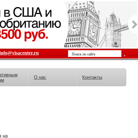
info@visacenter.ru
ативным
О нас
Контакты
ам
 на