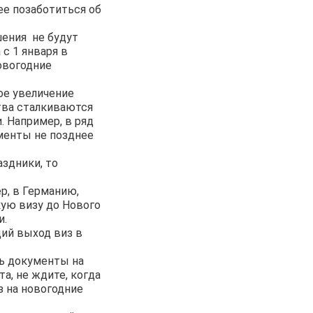
ее позаботиться об
шения не будут
 с 1 января в
овогодние
ое увеличение
тва сталкиваются
. Например, в ряд
ументы не позднее
здники, то
ер, в Германию,
кую визу до Нового
и.
щий выход виз в
ть документы на
а, не ждите, когда
з на новогодние