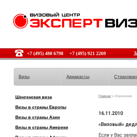
З
+7 (495) 488 6798 +7 (495) 921 2269
Визы
Авиакассы
Страхован
Главная
» Изменения
Шенгенская виза
Визы в страны Европы
16.11.2010
Визы в страны Азии
«Визовый» дед
Визы в страны Америки
Если у Вас зап