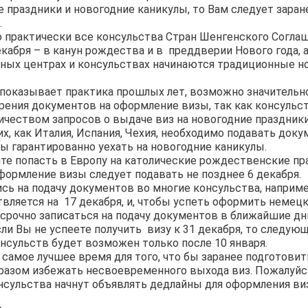
праздники и новогодние каникулы, то Вам следует заран
.
о практически все консульства Стран Шенгенского Согла
екабря – в канун рождества и в преддверии Нового года, а
ных центрах и консульствах начинаются традиционные н
 показывает практика прошлых лет, возможно значительн
рения документов на оформление визы, так как консульс
чеством запросов о выдаче виз на новогодние праздники
их, как Италия, Испания, Чехия, необходимо подавать док
бы гарантированно уехать на новогодние каникулы.
те попасть в Европу на католические рождественские пра
формление визы следует подавать не позднее 6 декабря.
ись на подачу документов во многие консульства, наприм
вляется на 17 декабря, и, чтобы успеть оформить немец
 срочно записаться на подачу документов в ближайшие дн
ли Вы не успеете получить визу к 31 декабря, то следую
нсульств будет возможен только после 10 января.
 самое лучшее время для того, что бы заранее подготови
бразом избежать несвоевременного выхода виз. Пожалуйст
нсульства начнут объявлять дедлайны для оформления ви