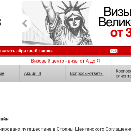
аказать обратный звонок
Визовый центр - визы от А до Я
Корпор
ие
Акции !!!
Вопросы-ответы
клиент
лайн
ланировано путешествие в Страны Шенгенского Соглашения