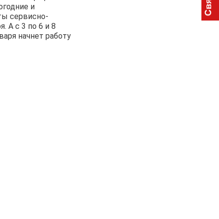
огодние и
ты сервисно-
. А c 3 по 6 и 8
варя начнет работу