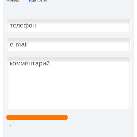
курьер:
Да
Нет
.