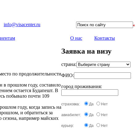
info@visacenter.ru
иентам
О нас
Контакты
Заявка на визу
страна:
 место по продолжительности
ФИО:
н в прошлом году, составило
город проживания:
ением остается Будапешт. В
есь побывало почти 109
страховка:
Да
Нет
ошлом году, когда запись на
прошлом, и обратиться за
авиабилет:
Да
Нет
о сезона, например майских
курьер:
Да
Нет