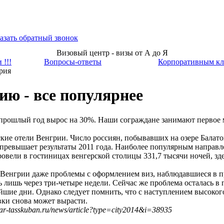
азать обратный звонок
Визовый центр - визы от А до Я
 !!!
Вопросы-ответы
Корпоративным кл
рия
ию - все популярнее
 прошлый год вырос на 30%. Наши сограждане занимают первое
кие отели Венгрии. Число россиян, побывавших на озере Балато
% превышает результаты 2011 года. Наиболее популярным направл
овели в гостиницах венгерской столицы 331,7 тысячи ночей, зд
 Венгрии даже проблемы с оформлением виз, наблюдавшиеся в пр
 лишь через три-четыре недели. Сейчас же проблема осталась в 
йшие дни. Однако следует помнить, что с наступлением высоког
явки снова может вырасти.
r-tasskuban.ru/news/article?type=city2014&i=38935