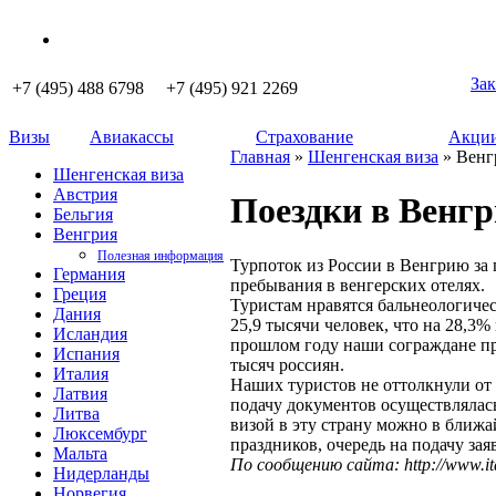
Зак
+7 (495) 488 6798 +7 (495) 921 2269
Визы
Авиакассы
Страхование
Акции
Главная
»
Шенгенская виза
» Венг
Шенгенская виза
Австрия
Поездки в Венгр
Бельгия
Венгрия
Полезная информация
Турпоток из России в Венгрию за
Германия
пребывания в венгерских отелях.
Греция
Туристам нравятся бальнеологичес
Дания
25,9 тысячи человек, что на 28,3
Исландия
прошлом году наши сограждане пр
Испания
тысяч россиян.
Италия
Наших туристов не оттолкнули от
Латвия
подачу документов осуществлялась
Литва
визой в эту страну можно в ближа
Люксембург
праздников, очередь на подачу за
Мальта
По сообщению сайта: http://www.ita
Нидерланды
Норвегия