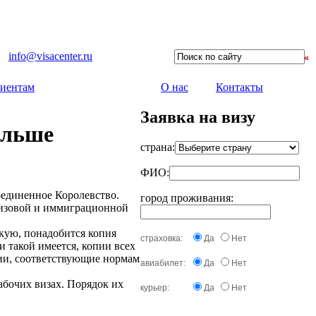
info@visacenter.ru
иентам
О нас
Контакты
Заявка на визу
ольше
страна:
ФИО:
оединенное Королевство.
город проживания:
 визовой и иммиграционной
скую, понадобится копия
страховка:
Да
Нет
и такой имеется, копии всех
фии, соответствующие нормам
авиабилет:
Да
Нет
абочих визах. Порядок их
курьер:
Да
Нет