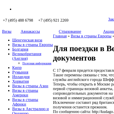
Зак
+7 (495) 488 6798 +7 (495) 921 2269
Визы
Авиакассы
Страхование
Акции
Главная
»
Визы в страны Европы
»
Шенгенская виза
Визы в страны Европы
Для поездки в 
Болгария
Великобритания
документов
(Англия)
Полезная информация
Кипр
С 17 февраля придется предоставл
Румыния
Такие перемены связаны с тем, чт
Ирландия
службы английского города Шеффи
Хорватия
Теперь, чтобы открыть в Москве р
Визы в страны Азии
первой страницы визовой анкеты, 
Визы в страны
сопроводительных документов на 
Америки
визовой и иммиграционной служб
Визы в страны
Исключение составит ряд британск
Африки
получения останется прежним.
Визы в Австралию и
По сообщению сайта: http://kudago.
Океанию