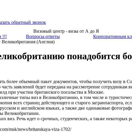
азать обратный звонок
Визовый центр - визы от А до Я
 !!!
Вопросы-ответы
Корпоративным кл
 Великобритания (Англия)
Великобританию понадобится б
ять более объемный пакет документов, чтобы получить визу в С
о часть заявлений будет передана на рассмотрение сотрудникам
лд при участии британского посольства в Москве.
азличные типы виз в Великобританию, в том числе и туристиче
копия всех страниц действующего и старого загранпаспорта, есл
русском и английском языках, а также две одинаковые фотогра
ы Великобритании.
их виз. Речь идет о срочных, студенческих, а также некоторых р
com/msk/news/britanskaya-viza-1702/