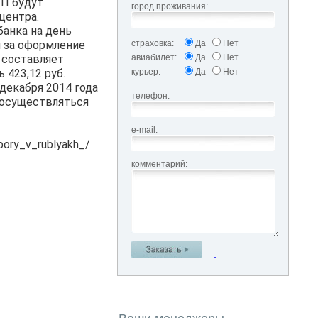
ПП будут
город проживания:
центра.
банка на день
м за оформление
страховка:
Да
Нет
я составляет
авиабилет:
Да
Нет
 423,12 руб.
курьер:
Да
Нет
декабря 2014 года
телефон:
 осуществляться
e-mail:
bory_v_rublyakh_/
комментарий:
.