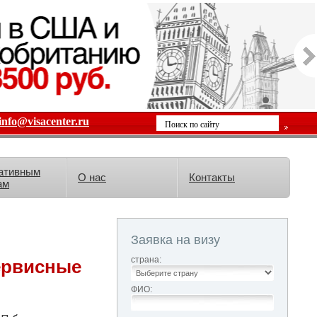
info@visacenter.ru
ативным
О нас
Контакты
ам
Заявка на визу
страна:
ервисные
ФИО: