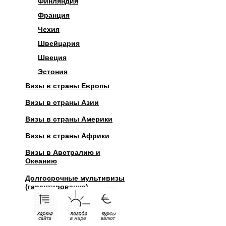
Финляндия
Франция
Чехия
Швейцария
Швеция
Эстония
Визы в страны Европы
Визы в страны Азии
Визы в страны Америки
Визы в страны Африки
Визы в Австралию и
Океанию
Долгосрочные мультивизы
(гарантированно)