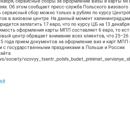
декабря, сервисные сборы за оформление визы и карты М
лях. Об этом сообщает пресс-служба Польского визового 
 сервисный сбор можно только в рублях по курсу Центро
тов в визовом центре. На данный момент калининградца
ридется заплатить 17 евро, что по курсу ЦБ на 13 декабр
оимость оформления карты МПП составляет 6 евро, то есть
овый центр обращает внимание всех клиентов, что 25–26 
015 года прием документов на оформление виз и карт МПП
зи с государственными праздниками в Польше и России.
айта:
ews/society/vizovyy_tsentr_polshi_budet_prinimat_servisnye_s
тей