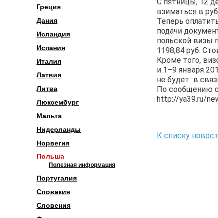
С пятницы, 12 
Греция
взиматься в руб
Теперь оплатить
Дания
подачи докумен
Исландия
польской визы п
Испания
1198,84 руб. Ст
Кроме того, виз
Италия
и 1–9 января 2
Латвия
не будет в свя
По сообщению с
Литва
http://ya39.ru/n
Люксембург
Мальта
Нидерланды
К списку новос
Норвегия
Польша
Полезная информация
Португалия
Словакия
Словения