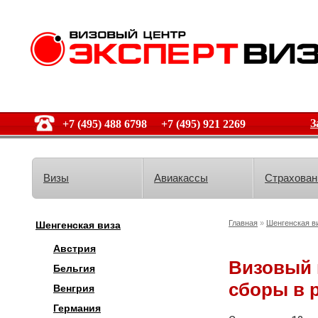
З
+7 (495) 488 6798 +7 (495) 921 2269
Визы
Авиакассы
Страхован
Главная
»
Шенгенская в
Шенгенская виза
Австрия
Визовый 
Бельгия
сборы в 
Венгрия
Германия