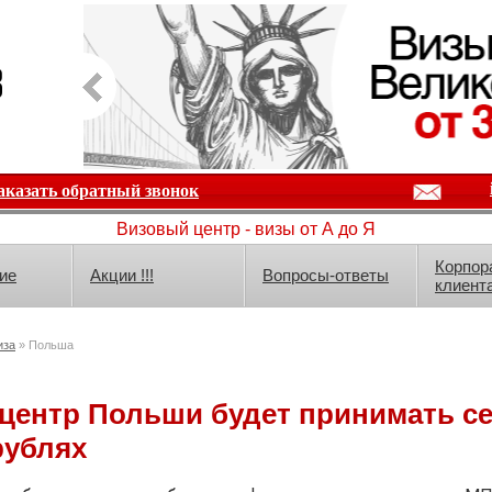
аказать обратный звонок
Визовый центр - визы от А до Я
Корпор
ие
Акции !!!
Вопросы-ответы
клиент
иза
» Польша
центр Польши будет принимать с
рублях