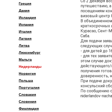
Со 2 декабря в
Греция
путешествию, а
посещениям конс
Дания
визовый центр 
Исландия
В объединенном
Испания
краткосрочных ш
Курасао, Сент-М
Италия
Саба.
Латвия
Для подачи заяв
следующих случа
Литва
- для детей до 16
Люксембург
- для тех заяви
Мальта
этом случае до
действующего/п
Нидерланды
получения гото
Норвегия
доверенность, 
При подаче док
Польша
консульский сбо
Португалия
По сообщению сай
Словакия
niderlandov-nacha
Словения
Финляндия