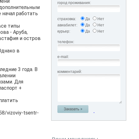
мени
город проживания:
 дополнительным
 начал работать
страховка:
Да
Нет
все типы
авиабилет:
Да
Нет
ва - Аруба,
курьер:
Да
Нет
Евстафия и остров
телефон:
Однако в
e-mail:
ледние 3 года. В
комментарий:
влении
зами. Для
паспорт +
платить
.
8/vizoviy-tsentr-