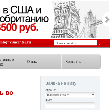
info@visacenter.ru
ативным
О нас
Контакты
ам
Заявка на визу
страна:
ь во
ФИО: