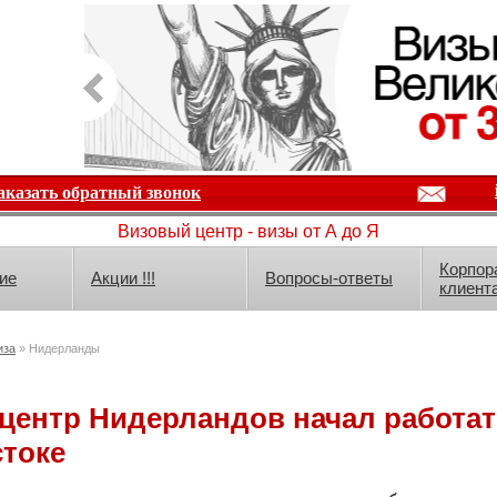
аказать обратный звонок
Визовый центр - визы от А до Я
Корпор
ие
Акции !!!
Вопросы-ответы
клиент
иза
» Нидерланды
центр Нидерландов начал работат
токе