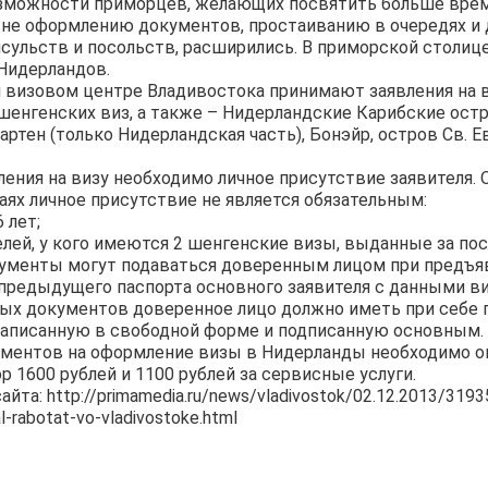
озможности приморцев, желающих посвятить больше вре
 не оформлению документов, простаиванию в очередях и
ульств и посольств, расширились. В приморской столице
Нидерландов.
 визовом центре Владивостока принимают заявления на 
енгенских виз, а также – Нидерландские Карибские остро
артен (только Нидерландская часть), Бонэйр, остров Св. 
ления на визу необходимо личное присутствие заявителя. 
ях личное присутствие не является обязательным:
 лет;
телей, у кого имеются 2 шенгенские визы, выданные за пос
кументы могут подаваться доверенным лицом при предъя
редыдущего паспорта основного заявителя с данными ви
вых документов доверенное лицо должно иметь при себе 
написанную в свободной форме и подписанную основным.
ументов на оформление визы в Нидерланды необходимо о
р 1600 рублей и 1100 рублей за сервисные услуги.
та: http://primamedia.ru/news/vladivostok/02.12.2013/31935
l-rabotat-vo-vladivostoke.html