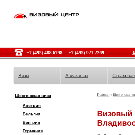
З
+7 (495) 488 6798 +7 (495) 921 2269
Визы
Авиакассы
Страхован
Главная
»
Шенгенская в
Шенгенская виза
Австрия
Визовый 
Бельгия
Владивос
Венгрия
Германия