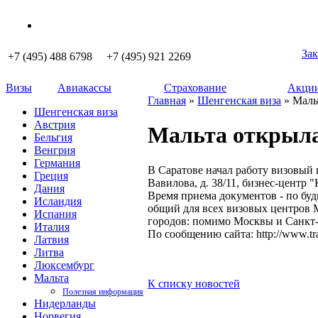
Зак
+7 (495) 488 6798 +7 (495) 921 2269
Визы
Авиакассы
Страхование
Акции
Главная
»
Шенгенская виза
» Маль
Шенгенская виза
Австрия
Мальта открыла
Бельгия
Венгрия
Германия
В Саратове начал работу визовый 
Греция
Вавилова, д. 38/11, бизнес-центр "
Дания
Время приема документов - по будн
Исландия
общий для всех визовых центров М
Испания
городов: помимо Москвы и Санкт-П
Италия
По сообщению сайта: http://www.tra
Латвия
Литва
Люксембург
Мальта
К списку новостей
Полезная информация
Нидерланды
Норвегия