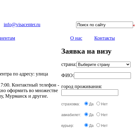
info@visacenter.ru
иентам
О нас
Контакты
Заявка на визу
страна:
ентра по адресу: улица
ФИО:
17:00. Контактный телефон -
город проживания:
ожно оформить во множестве
у, Мурманск и другие.
страховка:
Да
Нет
авиабилет:
Да
Нет
курьер:
Да
Нет