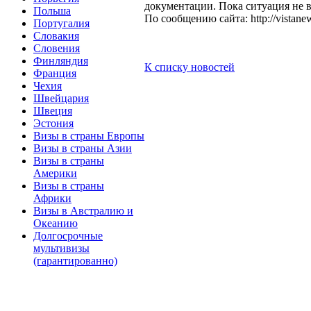
документации. Пока ситуация не в
Польша
По сообщению сайта: http://vistanews
Португалия
Словакия
Словения
Финляндия
К списку новостей
Франция
Чехия
Швейцария
Швеция
Эстония
Визы в страны Европы
Визы в страны Азии
Визы в страны
Америки
Визы в страны
Африки
Визы в Австралию и
Океанию
Долгосрочные
мультивизы
(гарантированно)