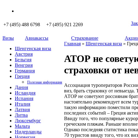
Зак
+7 (495) 488 6798 +7 (495) 921 2269
Визы
Авиакассы
Страхование
Акции
Главная
»
Шенгенская виза
» Грец
Шенгенская виза
Австрия
АТОР не советую
Бельгия
Венгрия
страховки от не
Германия
Греция
Полезная информация
Ассоциация туроператоров России
Дания
виз, брать страховку от невыезда
Исландия
АТОР не советуют россиянам брать
Испания
настоятельно рекомендует всем ту
Италия
такую информацию поместили пред
Латвия
последних событий – Греция акти
Литва
Ввиду того, что популярные курор
Люксембург
греческим пляжам. Раньше вполне
Мальта
Однако последняя статистика пок
Нидерланды
70 туристов ввиду того, что их ви
Норвегия