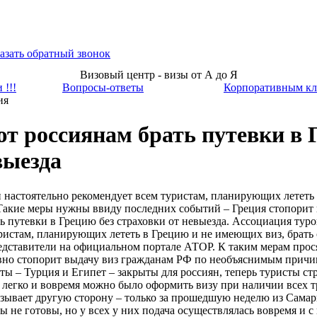
азать обратный звонок
Визовый центр - визы от А до Я
 !!!
Вопросы-ответы
Корпоративным кл
ия
т россиянам брать путевки в 
выезда
 настоятельно рекомендует всем туристам, планирующих летет
. Такие меры нужны ввиду последних событий – Греция стопорит
 путевки в Грецию без страховки от невыезда. Ассоциация тур
ристам, планирующих лететь в Грецию и не имеющих виз, брать 
ставители на официальном портале АТОР. К таким мерам прося
вно стопорит выдачу виз гражданам РФ по необъяснимым причи
ты – Турция и Египет – закрыты для россиян, теперь туристы с
 легко и вовремя можно было оформить визу при наличии всех 
азывает другую сторону – только за прошедшую неделю из Самар
зы не готовы, но у всех у них подача осуществлялась вовремя и 