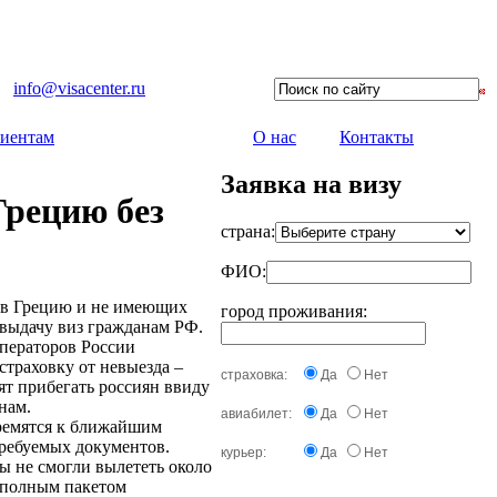
info@visacenter.ru
иентам
О нас
Контакты
Заявка на визу
Грецию без
страна:
ФИО:
ь в Грецию и не имеющих
город проживания:
 выдачу виз гражданам РФ.
операторов России
страховку от невыезда –
страховка:
Да
Нет
т прибегать россиян ввиду
нам.
авиабилет:
Да
Нет
тремятся к ближайшим
требуемых документов.
курьер:
Да
Нет
ы не смогли вылететь около
с полным пакетом