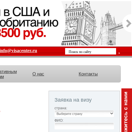
info@visacenter.ru
ативным
О нас
Контакты
ам
Заявка на визу
страна:
е
ФИО: