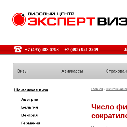
З
+7 (495) 488 6798 +7 (495) 921 2269
Визы
Авиакассы
Страхован
Главная
»
Шенгенская в
Шенгенская виза
Австрия
Число фи
Бельгия
сократило
Венгрия
Германия