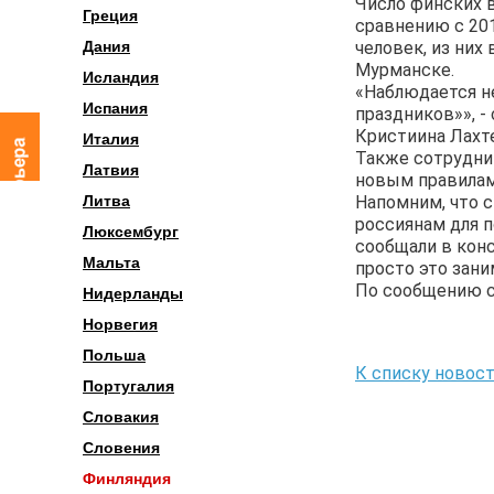
Число финских в
Греция
сравнению с 201
человек, из них
Дания
Мурманске.
Исландия
«Наблюдается н
Испания
праздников»», 
Кристиина Лахте
Италия
Также сотрудник
Латвия
новым правилам 
Напомним, что с
Литва
россиянам для п
Люксембург
сообщали в кон
Мальта
просто это зани
По сообщению сай
Нидерланды
Норвегия
Польша
К списку новос
Португалия
Словакия
Словения
Финляндия