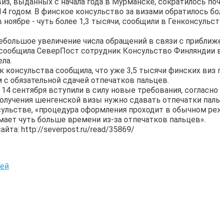
из, выданных с начала года в Мурманске, сократилось по
4 годом. В финское консульство за визами обратилось бо
 в ноябре - чуть более 1,3 тысячи, сообщили в Генконсуль
ебольшое увеличение числа обращений в связи с приближ
- сообщила СеверПост сотрудник Консульство Финляндии
ла.
 консульства сообщила, что уже 3,5 тысячи финских виз 
с обязательной сдачей отпечатков пальцев.
 14 сентября вступили в силу новые требования, согласн
олучения шенгенской визы нужно сдавать отпечатки паль
сульстве, «процедура оформления проходит в обычном реж
мает чуть больше времени из-за отпечатков пальцев».
та: http://severpost.ru/read/35869/
тей