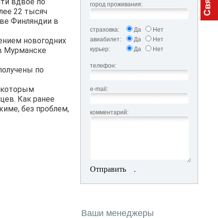
чти вдвое по
город проживания:
лее 22 тысяч
стве Финляндии в
страховка:
Да
Нет
ением новогодних
авиабилет:
Да
Нет
 в Мурманске
курьер:
Да
Нет
телефон:
получены по
о которым
e-mail:
цев. Как ранее
име, без проблем,
комментарий:
Отправить
.
Ваши менеджеры