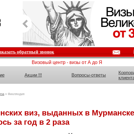
аказать обратный звонок
Визовый центр - визы от А до Я
Корпор
ие
Акции !!!
Вопросы-ответы
клиент
иза
» Финляндия
нских виз, выданных в Мурманск
сь за год в 2 раза