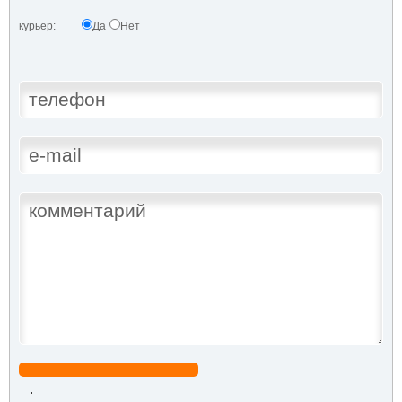
курьер:
Да
Нет
.