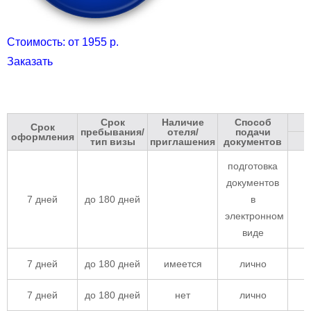
Стоимость: от 1955 р.
Заказать
Срок
Наличие
Способ
Срок
пребывания/
отеля/
подачи
оформления
тип визы
приглашения
документов
подготовка
документов
7 дней
до 180 дней
в
электронном
виде
7 дней
до 180 дней
имеется
лично
7 дней
до 180 дней
нет
лично