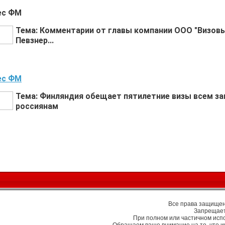
нес ФМ
Тема: Комментарии от главы компании ООО "Визов
Певзнер...
ес ФМ
Тема: Финляндия обещает пятилетние визы всем 
россиянам
Все права защищены
Запрещает
При полном или частичном исп