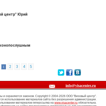
ый центр" Юрий
законопослушным
2
3
4
5
1
info@visacenter.ru
 и охраняются законом. Copyright © 2004-2026 OOO "Визовый центр".
ся использование материалов сайта без разрешения администрации.
ользовании материалов гиперссылка на
www.visacenter.ru
обязательна.