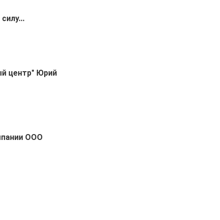
илу...
ый центр" Юрий
мпании ООО