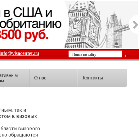
info@visacenter.ru
ативным
О нас
Контакты
ам
тным, так и
ртом в визовых
области визового
ярно обращаются