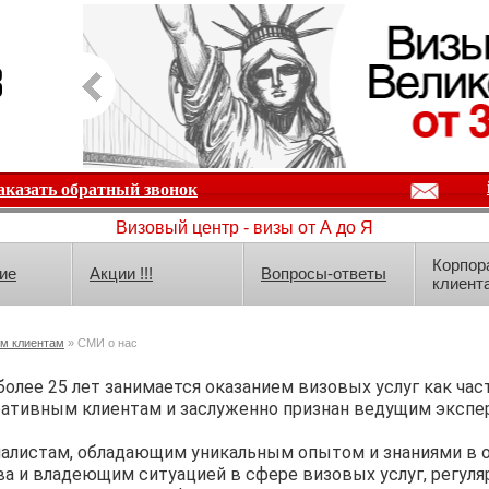
аказать обратный звонок
Визовый центр - визы от А до Я
Корпор
ие
Акции !!!
Вопросы-ответы
клиент
м клиентам
» СМИ о нас
олее 25 лет занимается оказанием визовых услуг как час
ативным клиентам и заслуженно признан ведущим экспе
циалистам, обладающим уникальным опытом и знаниями в 
ва и владеющим ситуацией в сфере визовых услуг, регул