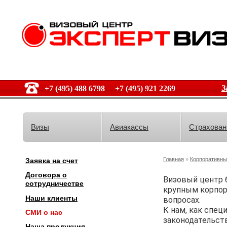
З
+7 (495) 488 6798 +7 (495) 921 2269
Визы
Авиакассы
Страхован
Главная
»
Корпоративны
Заявка на счет
Договора о
Визовый центр б
сотрудничестве
крупным корпор
Наши клиенты
вопросах.
К нам, как спе
СМИ о нас
законодательст
Наша продукция