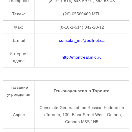
Телефоны
(8-10-1-514) 843-59-01, 842-53-43
Телекс
(26) 05560469 MTL
Факс
(8-10-1-514) 842-20-12
E-mail
consulat_mtl@bellnet.ca
Интернет
http://montreal.mid.ru
адрес
Название
Генконсульство в Торонто
учреждения
Consulate General of the Russian Federation
Адрес
in Toronto, 130, Bloor Street West, Ontario,
Canada M5S 1N5